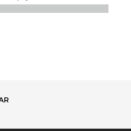
fımıza iletebilirsiniz.
AR