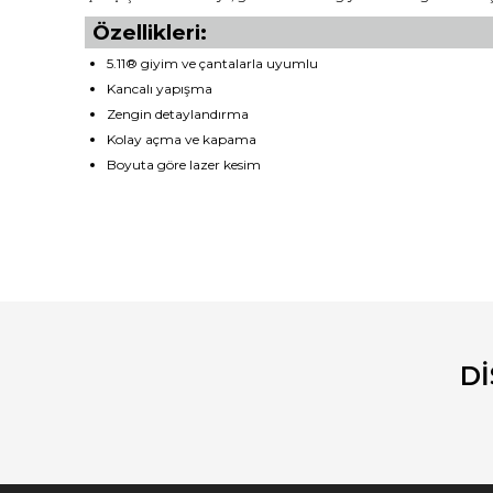
Özellikleri:
5.11® giyim ve çantalarla uyumlu
Kancalı yapışma
Zengin detaylandırma
Kolay açma ve kapama
Boyuta göre lazer kesim
Bu ürünün fiyat bilgisi, resim, ürün açıklamalarında ve diğ
Görüş ve önerileriniz için teşekkür ederiz.
Ürün resmi kalitesiz, bozuk veya görüntülenemiyor.
Ürün açıklamasında eksik bilgiler bulunuyor.
D
Ürün bilgilerinde hatalar bulunuyor.
Ürün fiyatı diğer sitelerden daha pahalı.
Bu ürüne benzer farklı alternatifler olmalı.