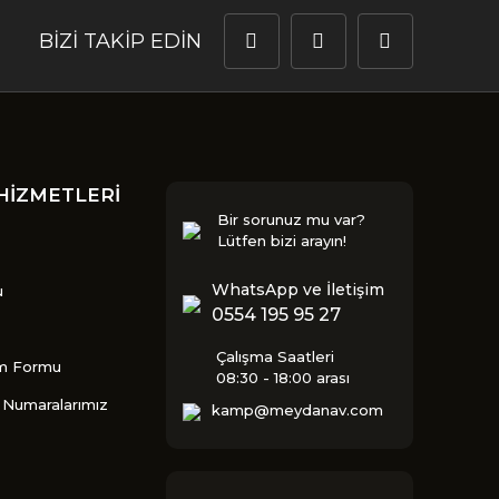
BİZİ TAKİP EDİN
HİZMETLERİ
Bir sorunuz mu var?
Lütfen bizi arayın!
WhatsApp ve İletişim
u
0554 195 95 27
Çalışma Saatleri
im Formu
08:30 - 18:00 arası
Numaralarımız
kamp@meydanav.com