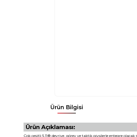
Ürün Bilgisi
Ürün Açıklaması:
Çok çeşitli 5.11® devriye, görev ve taktik giysilerle entegre olaca