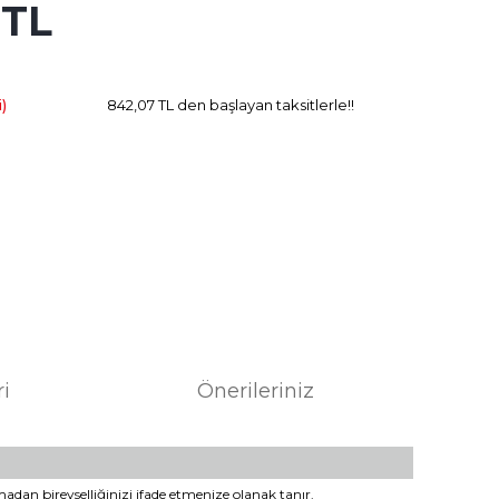
 TL
44.32 TL
Kazanç
)
842,07 TL den başlayan taksitlerle!!
ri
Önerileriniz
madan bireyselliğinizi ifade etmenize olanak tanır.