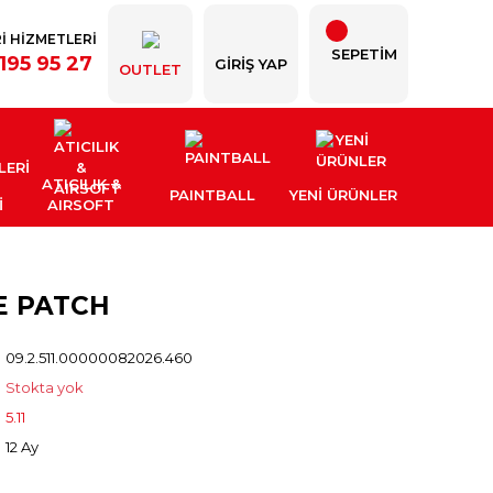
İ HİZMETLERİ
SEPETİM
195 95 27
GIRIŞ YAP
OUTLET
ATICILIK &
PAINTBALL
YENI ÜRÜNLER
İ
AIRSOFT
XE PATCH
09.2.511.00000082026.460
Stokta yok
5.11
12 Ay