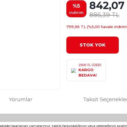
842,07
%5
indirim
886,39 TL
799,96 TL (%5,00 havale indirimi
STOK YOK
2500 TL ÜZERİ
KARGO
BEDAVA!
Yorumlar
Taksit Seçenekle
k şekilde tasarlanan yamalarımız, taktik farkındalığınızı veya yeteneğinizi azalt