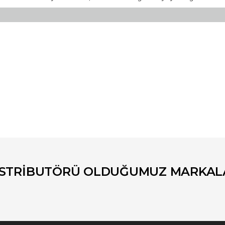
er konularda yetersiz gördüğünüz noktaları öneri formunu kullanarak tara
Bu ürüne ilk yorumu siz yapın!
Yorum Yaz
İSTRİBUTÖRÜ OLDUĞUMUZ MARKAL