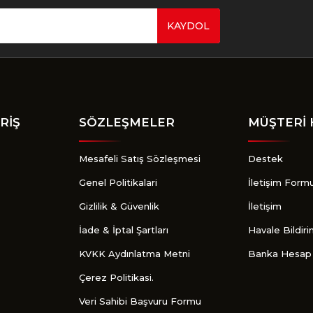
KAYDOL
Gönder
RİŞ
SÖZLEŞMELER
MÜŞTERİ 
Mesafeli Satış Sözleşmesi
Destek
Genel Politikalari
İletişim Form
Gizlilik & Güvenlik
İletişim
İade & İptal Şartları
Havale Bildir
KVKK Aydınlatma Metni
Banka Hesap 
Çerez Politikasi.
Veri Sahibi Başvuru Formu