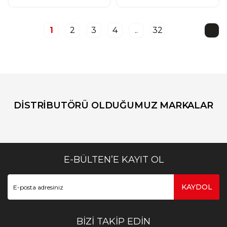
1
2
3
4
..
32
DİSTRİBUTÖRÜ OLDUĞUMUZ MARKALAR
E-BÜLTEN’E KAYIT OL
KAYDOL
BİZİ TAKİP EDİN