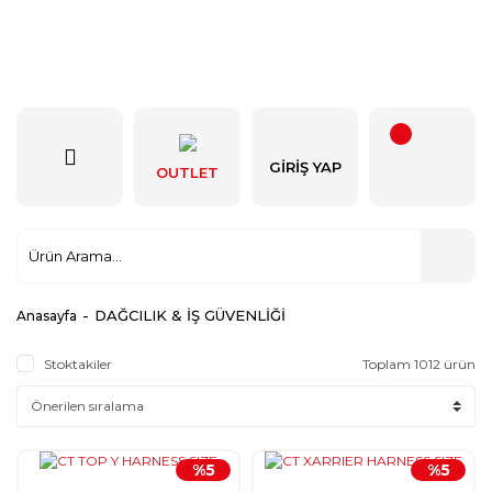
GIRIŞ YAP
OUTLET
DAĞCILIK & İŞ GÜVENLİĞİ
Anasayfa
Stoktakiler
Toplam 1012 ürün
%5
%5