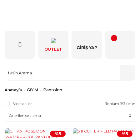
GIRIŞ YAP
OUTLET
Pantolon
Anasayfa
GİYİM
Stoktakiler
Toplam 153 ürün
%5
%5