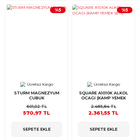
%5
%5
Ücretsiz Kargo
Ücretsiz Kargo
STURM MAGNEZYUM
SQUARE A1010K ALKOL
CUBUK
OCAGI (KAMP YEMEK
SETI)
601,02 TL
2.485,84 TL
570,97 TL
2.361,55 TL
SEPETE EKLE
SEPETE EKLE