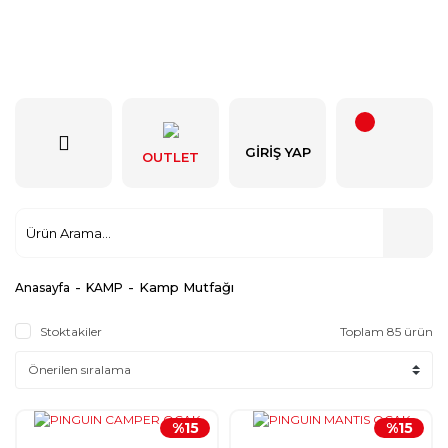
GIRIŞ YAP
OUTLET
Kamp Mutfağı
Anasayfa
KAMP
Stoktakiler
Toplam 85 ürün
%15
%15