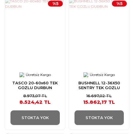
%5
%5
Ücretsiz Kargo
Ücretsiz Kargo
TASCO 20-60x60 TEK
BUSHNELL 12-36X50
GOZLU DURBUN
SENTRY TEK GOZLU
DURBUN
8.973,07 TL
16.697,02 TL
8.524,42 TL
15.862,17 TL
STOKTA YOK
STOKTA YOK