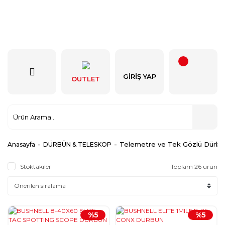
GIRIŞ YAP
OUTLET
Telemetre ve Tek Gözlü Dürbü
Anasayfa
DÜRBÜN & TELESKOP
Stoktakiler
Toplam 26 ürün
%5
%5