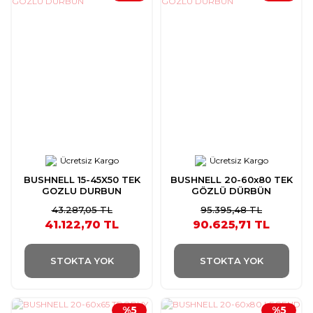
Ücretsiz Kargo
Ücretsiz Kargo
BUSHNELL 15-45X50 TEK
BUSHNELL 20-60x80 TEK
GOZLU DURBUN
GÖZLÜ DÜRBÜN
43.287,05 TL
95.395,48 TL
41.122,70 TL
90.625,71 TL
STOKTA YOK
STOKTA YOK
%5
%5