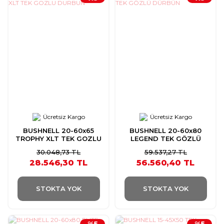
Ücretsiz Kargo
Ücretsiz Kargo
BUSHNELL 20-60x65
BUSHNELL 20-60x80
TROPHY XLT TEK GOZLU
LEGEND TEK GÖZLÜ
DURBUN
DÜRBÜN
30.048,73 TL
59.537,27 TL
28.546,30 TL
56.560,40 TL
STOKTA YOK
STOKTA YOK
%5
%5