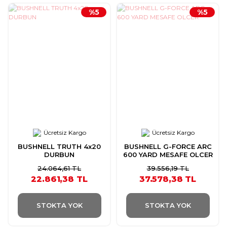
%5
%5
Ücretsiz Kargo
Ücretsiz Kargo
BUSHNELL TRUTH 4x20
BUSHNELL G-FORCE ARC
DURBUN
600 YARD MESAFE OLCER
24.064,61 TL
39.556,19 TL
22.861,38 TL
37.578,38 TL
STOKTA YOK
STOKTA YOK