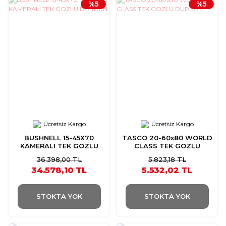
%5
%5
Ücretsiz Kargo
Ücretsiz Kargo
BUSHNELL 15-45X70
TASCO 20-60x80 WORLD
KAMERALI TEK GOZLU
CLASS TEK GOZLU
DURBUN
DURBUN
36.398,00 TL
5.823,18 TL
34.578,10 TL
5.532,02 TL
STOKTA YOK
STOKTA YOK