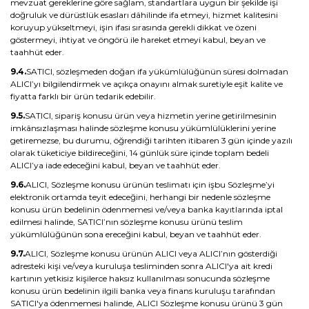
mevzuat gereklerine göre sağlam, standartlara uygun bir şekilde işi
doğruluk ve dürüstlük esasları dâhilinde ifa etmeyi, hizmet kalitesini
koruyup yükseltmeyi, işin ifası sırasında gerekli dikkat ve özeni
göstermeyi, ihtiyat ve öngörü ile hareket etmeyi kabul, beyan ve
taahhüt eder.
9.4.
SATICI, sözleşmeden doğan ifa yükümlülüğünün süresi dolmadan
ALICI’yı bilgilendirmek ve açıkça onayını almak suretiyle eşit kalite ve
fiyatta farklı bir ürün tedarik edebilir.
9.5.
SATICI, sipariş konusu ürün veya hizmetin yerine getirilmesinin
imkânsızlaşması halinde sözleşme konusu yükümlülüklerini yerine
getiremezse, bu durumu, öğrendiği tarihten itibaren 3 gün içinde yazılı
olarak tüketiciye bildireceğini, 14 günlük süre içinde toplam bedeli
ALICI’ya iade edeceğini kabul, beyan ve taahhüt eder.
9.6.
ALICI, Sözleşme konusu ürünün teslimatı için işbu Sözleşme’yi
elektronik ortamda teyit edeceğini, herhangi bir nedenle sözleşme
konusu ürün bedelinin ödenmemesi ve/veya banka kayıtlarında iptal
edilmesi halinde, SATICI’nın sözleşme konusu ürünü teslim
yükümlülüğünün sona ereceğini kabul, beyan ve taahhüt eder.
9.7.
ALICI, Sözleşme konusu ürünün ALICI veya ALICI’nın gösterdiği
adresteki kişi ve/veya kuruluşa tesliminden sonra ALICI'ya ait kredi
kartının yetkisiz kişilerce haksız kullanılması sonucunda sözleşme
konusu ürün bedelinin ilgili banka veya finans kuruluşu tarafından
SATICI'ya ödenmemesi halinde, ALICI Sözleşme konusu ürünü 3 gün