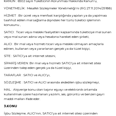
KANUN : 6502 sayılı Tüketicinin Korunması Hakkında Kanun’u,
YÖNETMELİK : Mesafeli Sözleşmeler Yönetmeliği’ni (RG:27.11.2014/29188)
HİZMET : Bir ücret veya menfaat karşılığında yapılan ya da yapılması
taahhüt edilen mal sağlama dışındaki her türlü tüketici işleminin
konusunu ,
SATICI : Ticari veya mesleki faaliyetleri kapsamında tüketiciye mal sunan
veya mal sunan adına veya hesabına hareket eden şirketi,
ALICI : Bir mal veya hizmeti ticari veya mesleki olmayan amaçlarla
edinen, kullanan veya yararlanan gerçek ya da tüzel kişiyi,
SİTE : SATICI’ya ait internet sitesini,
SİPARİŞ VEREN: Bir mal veya hizmeti SATICI’ya ait internet sitesi
üzerinden talep eden gerçek ya da tüzel kişiyi,
TARAFLAR : SATICI ve ALICI’yı,
SÖZLEŞME : SATICI ve ALICI arasında akdedilen işbu sözleşmeyi,
MAL : Alışverişe konu olan taşınır eşyayı ve elektronik ortamda
kullanılmak üzere hazırlanan yazılım, ses, görüntü ve benzeri gayri
maddi malları ifade eder.
3.KONU
İşbu Sözleşme, ALICI’nın, SATICI’ya ait internet sitesi üzerinden