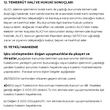
12. TEMERRÜT HALİ VE HUKUKİ SONUÇLARI
ALICI, ödeme işlemlerini kredi kartı ile yaptığı durumda temerrüde
düştüğü takdirde, kart sahibi banka ile arasındaki kredi kartı sözleşmesi
çerçevesinde faiz ödeyeceğini ve bankaya karşı sorumlu olacağını kabul,
beyan ve taahhüt eder. Bu durumda ilgili banka hukuki yollara
başvurabilir; doğacak masrafları ve vekâlet ücretini ALICI’dan talep
edebilir ve her koşulda ALICI’nın borcundan dolayı temerrüde düşmesi
halinde, ALICI, borcun gecikmeli ifasından dolayı SATICI’nın uğradığı
zarar ve ziyanını ödeyeceğini kabul, beyan ve taahhüt eder
13. YETKİLİ MAHKEME
İşbu sözleşmeden doğan uyuşmazlıklarda şikayet ve
itirazlar,
aşağıdaki kanunda belirtilen parasal sınırlar dâhilinde
tüketicinin yerleşim yerinin bulunduğu veya tüketici işleminin yapıldığı
yerdeki tüketici sorunları hakem heyetine veya tüketici mahkemesine
yapılacaktır. Parasal sınıra ilişkin bilgiler aşağıdadır:
28/05/2014 tarihinden itibaren geçerli olmak üzere:
a)
6502 sayılı Tüketicinin Korunması Hakkında Kanun’un 68. Maddesi
gereği değeri 2.000,00 (ikibin) TL’nin altında olan uyuşmazlıklarda ilçe
tüketici hakem heyetlerine,
b) Değeri 3.000,00(üçbin)TL’ nin altında bulunan uyuşmazlıklarda il
tüketici hakem heyetlerine,