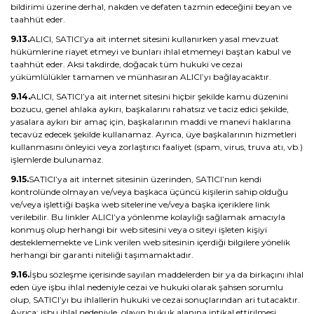
bildirimi üzerine derhal, nakden ve defaten tazmin edeceğini beyan ve
taahhüt eder.
9.13.
ALICI, SATICI’ya ait internet sitesini kullanırken yasal mevzuat
hükümlerine riayet etmeyi ve bunları ihlal etmemeyi baştan kabul ve
taahhüt eder. Aksi takdirde, doğacak tüm hukuki ve cezai
yükümlülükler tamamen ve münhasıran ALICI’yı bağlayacaktır.
9.14.
ALICI, SATICI’ya ait internet sitesini hiçbir şekilde kamu düzenini
bozucu, genel ahlaka aykırı, başkalarını rahatsız ve taciz edici şekilde,
yasalara aykırı bir amaç için, başkalarının maddi ve manevi haklarına
tecavüz edecek şekilde kullanamaz. Ayrıca, üye başkalarının hizmetleri
kullanmasını önleyici veya zorlaştırıcı faaliyet (spam, virus, truva atı, vb.)
işlemlerde bulunamaz.
9.15.
SATICI’ya ait internet sitesinin üzerinden, SATICI’nın kendi
kontrolünde olmayan ve/veya başkaca üçüncü kişilerin sahip olduğu
ve/veya işlettiği başka web sitelerine ve/veya başka içeriklere link
verilebilir. Bu linkler ALICI’ya yönlenme kolaylığı sağlamak amacıyla
konmuş olup herhangi bir web sitesini veya o siteyi işleten kişiyi
desteklememekte ve Link verilen web sitesinin içerdiği bilgilere yönelik
herhangi bir garanti niteliği taşımamaktadır.
9.16.
İşbu sözleşme içerisinde sayılan maddelerden bir ya da birkaçını ihlal
eden üye işbu ihlal nedeniyle cezai ve hukuki olarak şahsen sorumlu
olup, SATICI’yı bu ihlallerin hukuki ve cezai sonuçlarından ari tutacaktır.
Ayrıca; işbu ihlal nedeniyle, olayın hukuk alanına intikal ettirilmesi