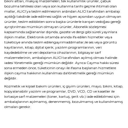
bikini altları, makyaj malzemeleri, tek kullanımlık ürünler, çabuk
bozulma tehlikesi olan veya son kullanma tarihi geçme ihtimali olan
mallar, ALICI’ya teslim edilmesinin ardından ALICI tarafından ambalajı
açıldığı takdirde iade edilmesi sağlık ve hijyen açısından uygun olmayan
ürünler, teslim edildikten sonra başka ürünlerle karışan vedoğası gereği
ayrıştırılması mümkün olmayan ürünler, Abonelik sözleşmesi
kapsamında sağlananlar dışında, gazete ve dergi gibi süreli yayınlara
ilişkin mallar, Elektronik ortamda anında ifa edilen hizmetler veya
tüketiciye anında teslim edilengayrimaddimallar,ile ses veya görüntü
kayıtlarının, kitap, dijital içerik, yazılım programlarının, veri
kaydedebilme ve veri depolama cihazlarının, bilgisayar sarf
malzemelerinin, ambalajının ALICI tarafından açılmış olması halinde
iadesi Yönetmelik gereği mümkün değildir. Ayrıca Cayma hakkı süresi
sona ermeden önce, tüketicinin onayı ile ifasına başlanan hizmetlere
ilişkin cayma hakkının kullanılması daYönetmelik gereği mümkün
değildir.
Kozmetik ve kişisel bakım ürünleri, iç giyim ürünleri, mayo, bikini, kitap,
kopyalanabilir yazılım ve programlar, DVD, VCD, CD ve kasetler ile
kırtasiye sarf malzemeleri (toner, kartuş, şerit vb.) iade edilebilmesi için
ambalajlarının açılmamış, denenmemiş, bozulmamış ve kullanılmamış
olmaları gerekir.