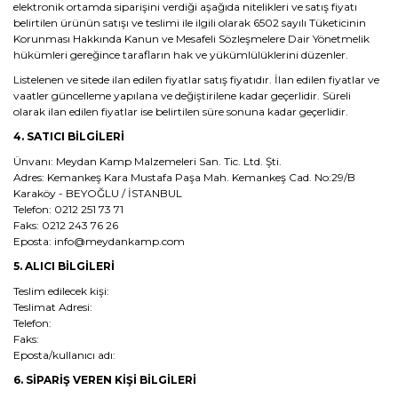
elektronik ortamda siparişini verdiği aşağıda nitelikleri ve satış fiyatı
belirtilen ürünün satışı ve teslimi ile ilgili olarak 6502 sayılı Tüketicinin
Korunması Hakkında Kanun ve Mesafeli Sözleşmelere Dair Yönetmelik
hükümleri gereğince tarafların hak ve yükümlülüklerini düzenler.
Listelenen ve sitede ilan edilen fiyatlar satış fiyatıdır. İlan edilen fiyatlar ve
vaatler güncelleme yapılana ve değiştirilene kadar geçerlidir. Süreli
olarak ilan edilen fiyatlar ise belirtilen süre sonuna kadar geçerlidir.
4. SATICI BİLGİLERİ
Ünvanı: Meydan Kamp Malzemeleri San. Tic. Ltd. Şti.
Adres: Kemankeş Kara Mustafa Paşa Mah. Kemankeş Cad. No:29/B
Karaköy - BEYOĞLU / İSTANBUL
Telefon: 0212 251 73 71
Faks: 0212 243 76 26
Eposta: info@meydankamp.com
5. ALICI BİLGİLERİ
Teslim edilecek kişi:
Teslimat Adresi:
Telefon:
Faks:
Eposta/kullanıcı adı:
6. SİPARİŞ VEREN KİŞİ BİLGİLERİ