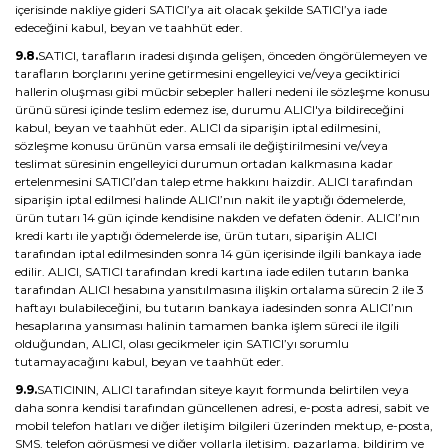
içerisinde nakliye gideri SATICI’ya ait olacak şekilde SATICI’ya iade
edeceğini kabul, beyan ve taahhüt eder.
9.8.
SATICI, tarafların iradesi dışında gelişen, önceden öngörülemeyen ve
tarafların borçlarını yerine getirmesini engelleyici ve/veya geciktirici
hallerin oluşması gibi mücbir sebepler halleri nedeni ile sözleşme konusu
ürünü süresi içinde teslim edemez ise, durumu ALICI'ya bildireceğini
kabul, beyan ve taahhüt eder. ALICI da siparişin iptal edilmesini,
sözleşme konusu ürünün varsa emsali ile değiştirilmesini ve/veya
teslimat süresinin engelleyici durumun ortadan kalkmasına kadar
ertelenmesini SATICI’dan talep etme hakkını haizdir. ALICI tarafından
siparişin iptal edilmesi halinde ALICI’nın nakit ile yaptığı ödemelerde,
ürün tutarı 14 gün içinde kendisine nakden ve defaten ödenir. ALICI’nın
kredi kartı ile yaptığı ödemelerde ise, ürün tutarı, siparişin ALICI
tarafından iptal edilmesinden sonra 14 gün içerisinde ilgili bankaya iade
edilir. ALICI, SATICI tarafından kredi kartına iade edilen tutarın banka
tarafından ALICI hesabına yansıtılmasına ilişkin ortalama sürecin 2 ile 3
haftayı bulabileceğini, bu tutarın bankaya iadesinden sonra ALICI’nın
hesaplarına yansıması halinin tamamen banka işlem süreci ile ilgili
olduğundan, ALICI, olası gecikmeler için SATICI’yı sorumlu
tutamayacağını kabul, beyan ve taahhüt eder.
9.9.
SATICININ, ALICI tarafından siteye kayıt formunda belirtilen veya
daha sonra kendisi tarafından güncellenen adresi, e-posta adresi, sabit ve
mobil telefon hatları ve diğer iletişim bilgileri üzerinden mektup, e-posta,
SMS, telefon görüşmesi ve diğer yollarla iletişim, pazarlama, bildirim ve