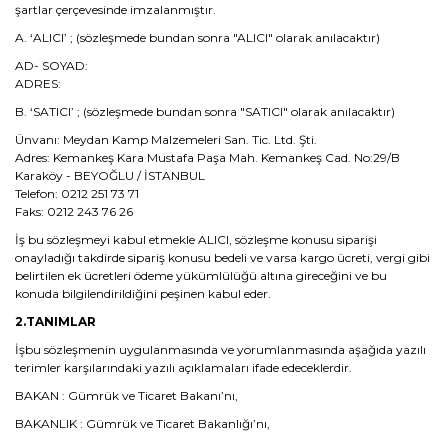
şartlar çerçevesinde imzalanmıştır.
A. ‘ALICI’ ; (sözleşmede bundan sonra "ALICI" olarak anılacaktır)
AD- SOYAD:
ADRES:
B. ‘SATICI’ ; (sözleşmede bundan sonra "SATICI" olarak anılacaktır)
Ünvanı: Meydan Kamp Malzemeleri San. Tic. Ltd. Şti.
Adres: Kemankeş Kara Mustafa Paşa Mah. Kemankeş Cad. No:29/B
Karaköy - BEYOĞLU / İSTANBUL
Telefon: 0212 251 73 71
Faks: 0212 243 76 26
İş bu sözleşmeyi kabul etmekle ALICI, sözleşme konusu siparişi
onayladığı takdirde sipariş konusu bedeli ve varsa kargo ücreti, vergi gibi
belirtilen ek ücretleri ödeme yükümlülüğü altına gireceğini ve bu
konuda bilgilendirildiğini peşinen kabul eder.
2.TANIMLAR
İşbu sözleşmenin uygulanmasında ve yorumlanmasında aşağıda yazılı
terimler karşılarındaki yazılı açıklamaları ifade edeceklerdir.
BAKAN : Gümrük ve Ticaret Bakanı’nı,
BAKANLIK : Gümrük ve Ticaret Bakanlığı’nı,