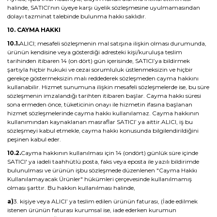
halinde, SATICI’nın üyeye karşı üyelik sözleşmesine uyulmamasından
dolayı tazminat talebinde bulunma hakkı saklıdır.
10. CAYMA HAKKI
10.1.
ALICI; mesafeli sözleşmenin mal satışına ilişkin olması durumunda,
ürünün kendisine veya gösterdiği adresteki kişi/kuruluşa teslim
tarihinden itibaren 14 (on dört) gün içerisinde, SATICI’ya bildirmek
şartıyla hiçbir hukuki ve cezai sorumluluk üstlenmeksizin ve hiçbir
gerekçe göstermeksizin malı reddederek sözleşmeden cayma hakkını
kullanabilir. Hizmet sunumuna ilişkin mesafeli sözleşmelerde ise, bu süre
sözleşmenin imzalandığı tarihten itibaren başlar. Cayma hakkı süresi
sona ermeden önce, tüketicinin onayı ile hizmetin ifasına başlanan
hizmet sözleşmelerinde cayma hakkı kullanılamaz. Cayma hakkının
kullanımından kaynaklanan masraflar SATICI’ ya aittir.ALICI, iş bu
sözleşmeyi kabul etmekle, cayma hakkı konusunda bilgilendirildiğini
peşinen kabul eder.
10.2.
Cayma hakkının kullanılması için 14 (ondört) günlük süre içinde
SATICI' ya iadeli taahhütlü posta, faks veya eposta ile yazılı bildirimde
bulunulması ve ürünün işbu sözleşmede düzenlenen "Cayma Hakkı
Kullanılamayacak Ürünler" hükümleri çerçevesinde kullanılmamış
olması şarttır. Bu hakkın kullanılması halinde,
a)
3. kişiye veya ALICI’ ya teslim edilen ürünün faturası, (İade edilmek
istenen ürünün faturası kurumsal ise, iade ederken kurumun