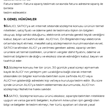
Fatura teslim: Fatura sipariş teslimatı sırasında fatura adresine sipariş ile
birlikte
teslim edilecektir.
9. GENEL HÜKÜMLER
9.1.
ALICI, SATICI’ya ait internet sitesinde sözleşme konusu ürünün temel
nitelikleri, satış fiyatı ve ödeme şekli ile teslimata ilişkin ön bilgileri
okuyup, bilgi sahibi olduğunu, elektronik ortamda gerekli teyidi verdiğini
kabul, beyan ve taahhüt eder. ALICI’nın; Ön Bilgilendirmeyi elektronik
ortamda teyit etmesi, mesafeli satış sözleşmesinin kurulmasından evvel,
SATICI tarafından ALICI' ya verilmesi gereken adresi, siparişi verilen
ürünlere ait temel özellikleri, ürünlerin vergiler dâhil fiyatını, ödeme ve
teslimat bilgilerini de doğru ve eksiksiz olarak edindiğini kabul, beyan ve
taahhüt eder.
9.2.
Sözleşme konusu her bir ürün, 30 günlük yasal süreyi aşmamak
kaydı ile ALICI' nın yerleşim yeri uzaklığına bağlı olarak internet
sitesindeki ön bilgiler kısmında belirtilen süre zarfında ALICI veya
ALICI’nın gösterdiği adresteki kişi ve/veya kuruluşa teslim edilir. Bu süre
içinde ürünün ALICI’ya teslim edilememesi durumunda, ALICI’nın
sözleşmeyi feshetme hakkı saklıdır.
9.3.
SATICI, Sözleşme konusu ürünü eksiksiz, siparişte belirtilen niteliklere
uygun ve varsa garanti belgeleri, kullanım kılavuzları işin gereği olan
bilgi ve belgeler ile teslim etmeyi, her türlü ayıptan arî olarak yasal