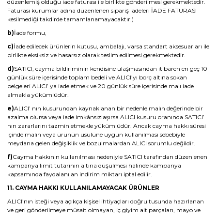
düzenlemiş olduğu iade faturası ile birlikte gönderilmesi gerekmektedir.
Faturası kurumlar adına düzenlenen sipariş iadeleri İADE FATURASI
kesilmediği takdirde tamamlanamayacaktır.)
b)
İade formu,
c)
İade edilecek ürünlerin kutusu, ambalajı, varsa standart aksesuarları ile
birlikte eksiksiz ve hasarsız olarak teslim edilmesi gerekmektedir.
d)
SATICI, cayma bildiriminin kendisine ulaşmasından itibaren en geç 10
günlük süre içerisinde toplam bedeli ve ALICI’yı borç altına sokan
belgeleri ALICI’ ya iade etmek ve 20 günlük süre içerisinde malı iade
almakla yükümlüdür.
e)
ALICI’ nın kusurundan kaynaklanan bir nedenle malın değerinde bir
azalma olursa veya iade imkânsızlaşırsa ALICI kusuru oranında SATICI’
nın zararlarını tazmin etmekle yükümlüdür. Ancak cayma hakkı süresi
içinde malın veya ürünün usulüne uygun kullanılması sebebiyle
meydana gelen değişiklik ve bozulmalardan ALICI sorumlu değildir.
f)
Cayma hakkının kullanılması nedeniyle SATICI tarafından düzenlenen
kampanya limit tutarının altına düşülmesi halinde kampanya
kapsamında faydalanılan indirim miktarı iptal edilir.
11. CAYMA HAKKI KULLANILAMAYACAK ÜRÜNLER
ALICI’nın isteği veya açıkça kişisel ihtiyaçları doğrultusunda hazırlanan
ve geri gönderilmeye müsait olmayan, iç giyim alt parçaları, mayo ve