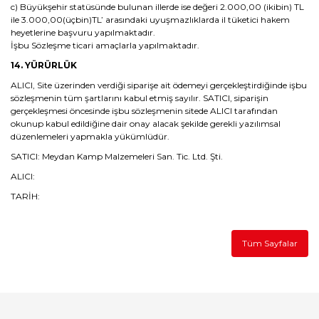
c) Büyükşehir statüsünde bulunan illerde ise değeri 2.000,00 (ikibin) TL
ile 3.000,00(üçbin)TL’ arasındaki uyuşmazlıklarda il tüketici hakem
heyetlerine başvuru yapılmaktadır.
İşbu Sözleşme ticari amaçlarla yapılmaktadır.
14. YÜRÜRLÜK
ALICI, Site üzerinden verdiği siparişe ait ödemeyi gerçekleştirdiğinde işbu
sözleşmenin tüm şartlarını kabul etmiş sayılır. SATICI, siparişin
gerçekleşmesi öncesinde işbu sözleşmenin sitede ALICI tarafından
okunup kabul edildiğine dair onay alacak şekilde gerekli yazılımsal
düzenlemeleri yapmakla yükümlüdür.
SATICI: Meydan Kamp Malzemeleri San. Tic. Ltd. Şti.
ALICI:
TARİH:
Tüm Sayfalar