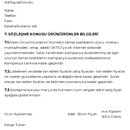
Ad/Soyad/Unvan:
Adres:
Telefon:
Faks:
Eposta/kullanıcı adı:
7. SÖZLEŞME KONUSU ÜRÜN/ÜRÜNLER BİLGİLERİ
7.1.
Malın /Ürün/Ürünlerin/ Hizmetin temel özelliklerini (türü, miktarı,
marka/modeli, rengi, adedi) SATICI’ya ait internet sitesinde
yayınlanmaktadır. Satıcı tarafından kampanya düzenlenmiş ise ilgili
ürünün temel özelliklerini kampanya süresince inceleyebilirsiniz.
Kampanya tarihine kadar geçerlidir.
7.2.
Listelenen ve sitede ilan edilen fiyatlar satış fiyatıdır. İlan edilen fiyatlar
ve vaatler güncelleme yapılana ve değiştirilene kadar geçerlidir. Süreli
olarak ilan edilen fiyatlar ise belirtilen süre sonuna kadar geçerlidir.
7.3.
Sözleşme konusu mal ya da hizmetin tüm vergiler dâhil satış fiyatı
aşağıda gösterilmiştir.
Ara Toplam
Ürün Açıklaması
Adet
Birim Fiyatı
(KDV Dahil)
Kargo Tutarı