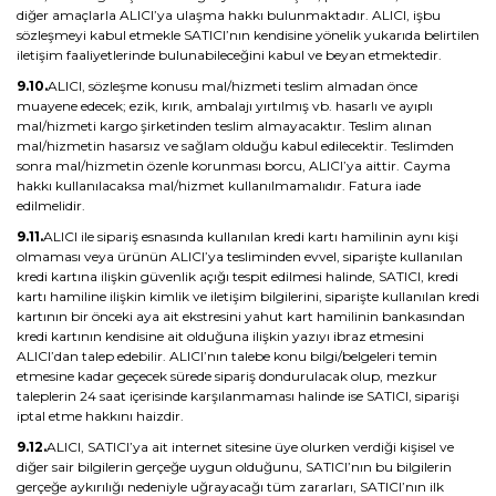
diğer amaçlarla ALICI’ya ulaşma hakkı bulunmaktadır. ALICI, işbu
sözleşmeyi kabul etmekle SATICI’nın kendisine yönelik yukarıda belirtilen
iletişim faaliyetlerinde bulunabileceğini kabul ve beyan etmektedir.
9.10.
ALICI, sözleşme konusu mal/hizmeti teslim almadan önce
muayene edecek; ezik, kırık, ambalajı yırtılmış vb. hasarlı ve ayıplı
mal/hizmeti kargo şirketinden teslim almayacaktır. Teslim alınan
mal/hizmetin hasarsız ve sağlam olduğu kabul edilecektir. Teslimden
sonra mal/hizmetin özenle korunması borcu, ALICI’ya aittir. Cayma
hakkı kullanılacaksa mal/hizmet kullanılmamalıdır. Fatura iade
edilmelidir.
9.11.
ALICI ile sipariş esnasında kullanılan kredi kartı hamilinin aynı kişi
olmaması veya ürünün ALICI’ya tesliminden evvel, siparişte kullanılan
kredi kartına ilişkin güvenlik açığı tespit edilmesi halinde, SATICI, kredi
kartı hamiline ilişkin kimlik ve iletişim bilgilerini, siparişte kullanılan kredi
kartının bir önceki aya ait ekstresini yahut kart hamilinin bankasından
kredi kartının kendisine ait olduğuna ilişkin yazıyı ibraz etmesini
ALICI’dan talep edebilir. ALICI’nın talebe konu bilgi/belgeleri temin
etmesine kadar geçecek sürede sipariş dondurulacak olup, mezkur
taleplerin 24 saat içerisinde karşılanmaması halinde ise SATICI, siparişi
iptal etme hakkını haizdir.
9.12.
ALICI, SATICI’ya ait internet sitesine üye olurken verdiği kişisel ve
diğer sair bilgilerin gerçeğe uygun olduğunu, SATICI’nın bu bilgilerin
gerçeğe aykırılığı nedeniyle uğrayacağı tüm zararları, SATICI’nın ilk