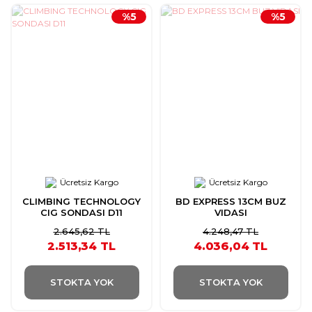
%5
%5
Ücretsiz Kargo
Ücretsiz Kargo
CLIMBING TECHNOLOGY
BD EXPRESS 13CM BUZ
CIG SONDASI D11
VIDASI
2.645,62 TL
4.248,47 TL
2.513,34 TL
4.036,04 TL
STOKTA YOK
STOKTA YOK