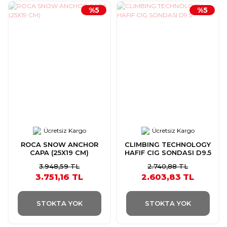
%5
%5
Ücretsiz Kargo
Ücretsiz Kargo
ROCA SNOW ANCHOR
CLIMBING TECHNOLOGY
CAPA (25X19 CM)
HAFIF CIG SONDASI D9.5
3.948,59 TL
2.740,88 TL
3.751,16 TL
2.603,83 TL
STOKTA YOK
STOKTA YOK