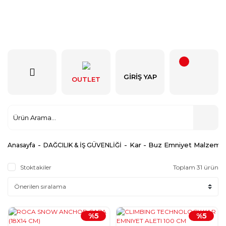
GIRIŞ YAP
OUTLET
Kar - Buz Emniyet Malzemel
Anasayfa
DAĞCILIK & İŞ GÜVENLİĞİ
Stoktakiler
Toplam 31 ürün
%5
%5