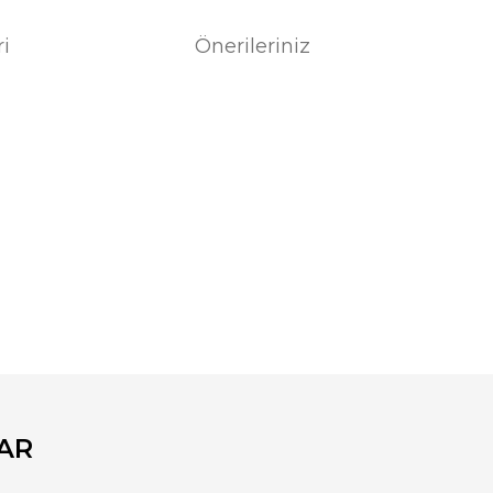
ri
Önerileriniz
fımıza iletebilirsiniz.
AR