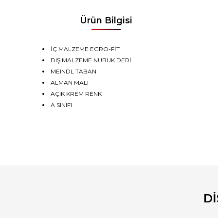
Ürün Bilgisi
İÇ MALZEME EGRO-FİT
DIŞ MALZEME NUBUK DERİ
MEINDL TABAN
ALMAN MALI
AÇIK KREM RENK
A SINIFI
Bu ürünün fiyat bilgisi, resim, ürün açıklamalarında ve diğ
Görüş ve önerileriniz için teşekkür ederiz.
Ürün resmi kalitesiz, bozuk veya görüntülenemiyor.
Ürün açıklamasında eksik bilgiler bulunuyor.
D
Ürün bilgilerinde hatalar bulunuyor.