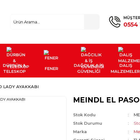
MÜŞTER
0554 
DÜRBÜN &
DAĞCILIK & İŞ
DALIŞ
FENER
TELESKOP
GÜVENLİĞİ
MALZEMELER
O LADY AYAKKABI
MEINDL EL PASO
Stok Kodu
ME
Stok Durumu
St
Marka
Me