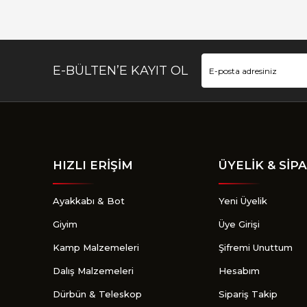
Ürün fiyatı diğer sitelerden daha pahalı.
Bu ürüne benzer farklı alternatifler olmalı.
E-BÜLTEN’E KAYIT OL
HIZLI ERİŞİM
ÜYELİK & SİPA
Ayakkabı & Bot
Yeni Üyelik
Giyim
Üye Girişi
Kamp Malzemeleri
Şifremi Unuttum
Dalış Malzemeleri
Hesabım
Dürbün & Teleskop
Sipariş Takip