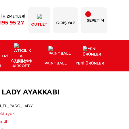
İ HİZMETLERİ
SEPETİM
195 95 27
GIRIŞ YAP
OUTLET
ATICILIK &
PAINTBALL
YENI ÜRÜNLER
İ
AIRSOFT
 LADY AYAKKABI
I_EL_PASO_LADY
okta yok
indl