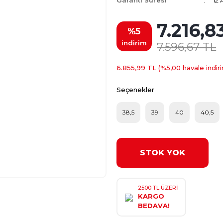
Garanti Süresi
12 
7.216,8
%5
indirim
7.596,67 TL
6.855,99 TL (%5,00 havale indiri
Seçenekler
38,5
39
40
40,5
STOK YOK
2500 TL ÜZERİ
KARGO
BEDAVA!