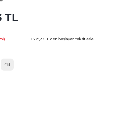
Ay
3 TL
379.83 TL
Kazanç
mi)
1.335,23 TL den başlayan taksitlerle!!
41,5