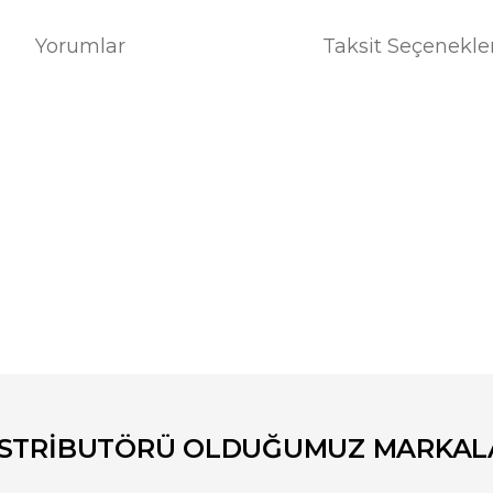
Yorumlar
Taksit Seçenekle
er konularda yetersiz gördüğünüz noktaları öneri formunu kullanarak tara
Bu ürüne ilk yorumu siz yapın!
Yorum Yaz
İSTRİBUTÖRÜ OLDUĞUMUZ MARKAL