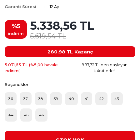
Garanti Süresi
12 Ay
5.338,56 TL
%5
indirim
5.619,54 TL
280.98 TL
Kazanç
5.071,63 TL (%5,00 havale
987,72 TL den başlayan
indirimi)
taksitlerle!!
Seçenekler
36
37
38
39
40
41
42
43
44
45
46