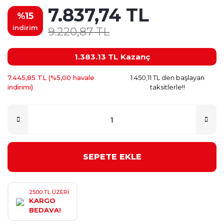
7.837,74 TL
%15
indirim
9.220,87 TL
1.383.13 TL
Kazanç
7.445,85 TL (%5,00 havale
1.450,11 TL den başlayan
indirimi)
taksitlerle!!
SEPETE EKLE
2500 TL ÜZERİ
KARGO
BEDAVA!