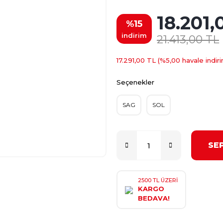
18.201,
%15
indirim
21.413,00 TL
17.291,00 TL (%5,00 havale indiri
Seçenekler
SAG
SOL
SE
2500 TL ÜZERİ
KARGO
BEDAVA!