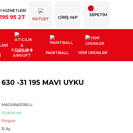
İ HİZMETLERİ
SEPETİM
195 95 27
GIRIŞ YAP
OUTLET
ATICILIK &
PAINTBALL
YENI ÜRÜNLER
İ
AIRSOFT
30 -31 195 MAVI UYKU
MAGMA630BLU
Stokta var
Pinguin
12 Ay