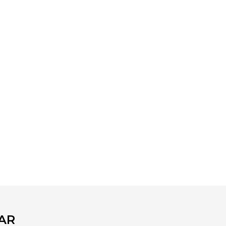
fımıza iletebilirsiniz.
AR