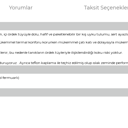
Yorumlar
Taksit Seçenekle
çi ördek tüyüyle dolu, hafif ve paketlenebilir bir kış uyku tulumu, sert ayaz
mükemmel termal konforu korurken mükemmel çatı katı ve dolayısıyla mükemme
enir, bu nedenle tanıkların ördek tüyleriyle ilişkilendirdiği koku riski yoktur.
lduruyoruz . Ayrıca teflon kaplama ile teçhiz edilmiş olup ıslak zeminde perfor
ol fermuarlı)