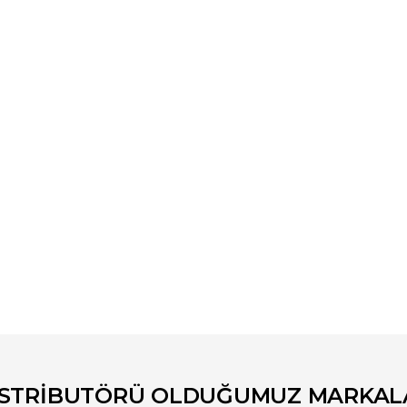
er konularda yetersiz gördüğünüz noktaları öneri formunu kullanarak tara
Bu ürüne ilk yorumu siz yapın!
Yorum Yaz
İSTRİBUTÖRÜ OLDUĞUMUZ MARKAL