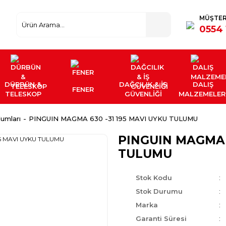
MÜŞTER
0554 
DÜRBÜN &
DAĞCILIK & İŞ
DALIŞ
FENER
TELESKOP
GÜVENLİĞİ
MALZEMELER
umları
PINGUIN MAGMA 630 -31 195 MAVI UYKU TULUMU
PINGUIN MAGMA 6
TULUMU
Stok Kodu
Stok Durumu
Marka
Garanti Süresi