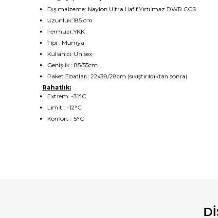
Dış malzeme: Naylon Ultra Hafif Yırtılmaz DWR CCS
Uzunluk:185 cm
Fermuar:YKK
Tipi : Mumya
Kullanıcı :Unisex
Genişlik : 85/55cm
Paket Ebatları: 22x38/28cm (sıkıştırıldıktan sonra)
Rahatlık:
Extrem: -31°C
Limit : -12°C
Konfort :-5°C
Bu ürünün fiyat bilgisi, resim, ürün açıklamalarında ve diğ
Görüş ve önerileriniz için teşekkür ederiz.
Ürün resmi kalitesiz, bozuk veya görüntülenemiyor.
Ürün açıklamasında eksik bilgiler bulunuyor.
D