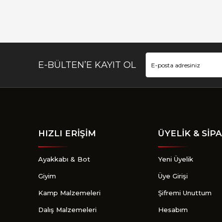
Ürün bilgilerinde hatalar bulunuyor.
Ürün fiyatı diğer sitelerden daha pahalı.
Bu ürüne benzer farklı alternatifler olmalı.
E-BÜLTEN’E KAYIT OL
HIZLI ERİŞİM
ÜYELİK & SİPA
Ayakkabı & Bot
Yeni Üyelik
Giyim
Üye Girişi
Kamp Malzemeleri
Şifremi Unuttum
Dalış Malzemeleri
Hesabım