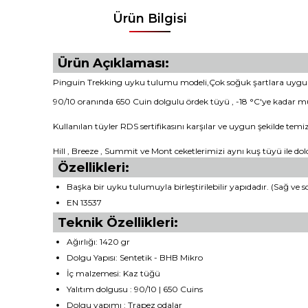
Ürün Bilgisi
Ürün Açıklaması:
Pinguin Trekking uyku tulumu modeli,Çok soğuk şartlara uygun, i
90/10 oranında 650 Cuin dolgulu ördek tüyü , -18 °C'ye kadar 
Kullanılan tüyler RDS sertifikasını karşılar ve uygun şekilde temizl
Hill , Breeze , Summit ve Mont ceketlerimizi aynı kuş tüyü ile do
Özellikleri:
Başka bir uyku tulumuyla birleştirilebilir yapıdadır. (Sağ ve s
EN 13537
Teknik Özellikleri:
Ağırlığı: 1420 gr
Dolgu Yapısı: Sentetik - BHB Mikro
İç malzemesi: Kaz tüğü
Yalıtım dolgusu : 90/10 | 650 Cuins
Dolgu yapımı : Trapez odalar