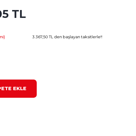
05 TL
3.211.95 TL
Kazanç
mi)
3.367,50 TL den başlayan taksitlerle!!
PETE EKLE