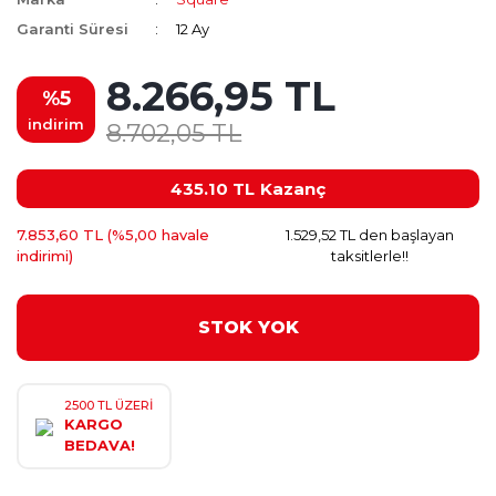
Garanti Süresi
12 Ay
8.266,95 TL
%5
indirim
8.702,05 TL
435.10 TL
Kazanç
7.853,60 TL (%5,00 havale
1.529,52 TL den başlayan
indirimi)
taksitlerle!!
STOK YOK
2500 TL ÜZERİ
KARGO
BEDAVA!