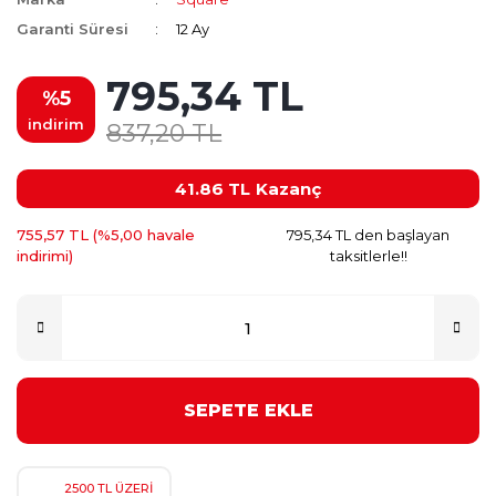
Garanti Süresi
12 Ay
795,34 TL
%5
indirim
837,20 TL
41.86 TL
Kazanç
755,57 TL (%5,00 havale
795,34 TL den başlayan
indirimi)
taksitlerle!!
SEPETE EKLE
2500 TL ÜZERİ