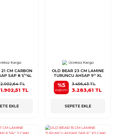
retsiz Kargo
Ücretsiz Kargo
 21 CM CARBON
OLD BEAR 23 CM LAMINE
AP SAP 8 1/''4L
TURUNCU AHSAP 9'' XL
CAKI
CAKI
2.002,64 TL
3.456,43 TL
%5
1.902,51 TL
3.283,61 TL
indirim
ETE EKLE
SEPETE EKLE