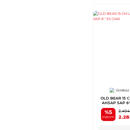
Ücretsiz
OLD BEAR 15 
AHSAP SAP 6'
2.404
%5
2.28
indirim