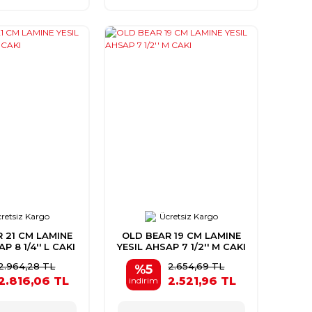
retsiz Kargo
Ücretsiz Kargo
 21 CM LAMINE
OLD BEAR 19 CM LAMINE
P 8 1/4'' L CAKI
YESIL AHSAP 7 1/2'' M CAKI
2.964,28 TL
2.654,69 TL
%5
2.816,06 TL
2.521,96 TL
indirim