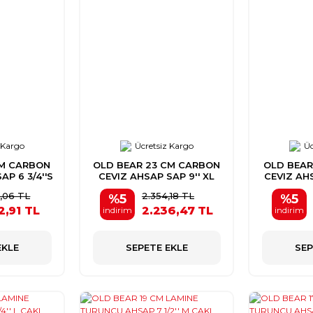
 Kargo
Ücretsiz Kargo
Üc
CM CARBON
OLD BEAR 23 CM CARBON
OLD BEAR
AP 6 3/4''S
CEVIZ AHSAP SAP 9'' XL
CEVIZ AHS
CAKI
3,06 TL
2.354,18 TL
%5
%5
2,91 TL
2.236,47 TL
indirim
indirim
EKLE
SEPETE EKLE
SEP