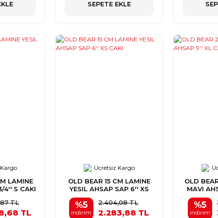
EKLE
SEPETE EKLE
SEP
 Kargo
Ücretsiz Kargo
Üc
CM LAMINE
OLD BEAR 15 CM LAMINE
OLD BEAR
/4'' S CAKI
YESIL AHSAP SAP 6'' XS
MAVI AHS
CAKI
,87 TL
2.404,08 TL
%5
%5
8,68 TL
2.283,88 TL
indirim
indirim