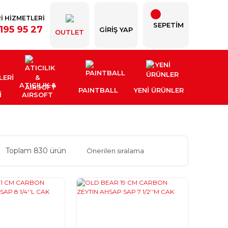
İ HİZMETLERİ
SEPETİM
195 95 27
GIRIŞ YAP
OUTLET
ATICILIK &
PAINTBALL
YENI ÜRÜNLER
İ
AIRSOFT
Toplam 830 ürün