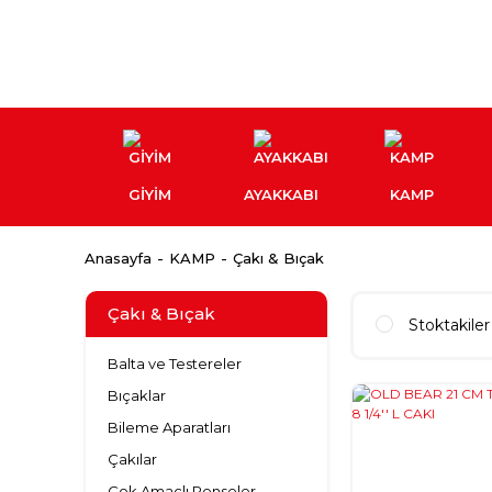
GİYİM
AYAKKABI
KAMP
Anasayfa
KAMP
Çakı & Bıçak
Çakı & Bıçak
Stoktakiler
Balta ve Testereler
Bıçaklar
Bileme Aparatları
Çakılar
Çok Amaçlı Penseler