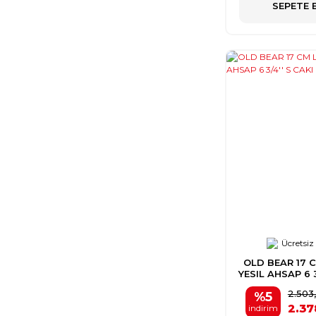
SEPETE 
Ücretsiz
OLD BEAR 17 
YESIL AHSAP 6 3
2.503
%5
2.37
indirim