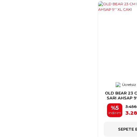
KÖPEK İŞLEMELİ (1)
LACİVERT (1)
PEMBE (1)
TAVŞAN İŞLEMELİ (1)
TURKUAZ (1)
Ücretsiz
OLD BEAR 23 
SARI AHSAP 9'
3.456
%5
3.28
indirim
SEPETE 