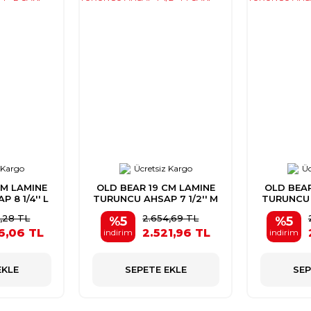
 Kargo
Ücretsiz Kargo
Üc
CM LAMINE
OLD BEAR 19 CM LAMINE
OLD BEAR
 8 1/4'' L
TURUNCU AHSAP 7 1/2'' M
TURUNCU A
CAKI
,28 TL
2.654,69 TL
%5
%5
6,06 TL
2.521,96 TL
indirim
indirim
EKLE
SEPETE EKLE
SEP