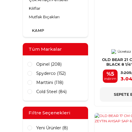
Kılıflar
Mutfak Bıçakları
KAMP
Tüm Markalar
Ücretsiz
OLD BEAR 21 
Opinel (208)
BLACK 8 1/4'
3.205
%5
Spyderco (152)
3.04
indirim
Marttiini (118)
Cold Steel (84)
SEPETE 
OldBear (75)
Ka-Bar (49)
Filtre Seçenekleri
Square (40)
Yeni Ürünler (8)
Benchmade (21)