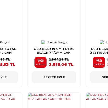
 Kargo
Ücretsiz Kargo
Üc
CM TOTAL
OLD BEAR 19 CM TOTAL
OLD BEAR
' L CAKI
BLACK 7 1/2'' M CAKI
ZEYTIN AHS
,82 TL
2.964,28 TL
%5
%5
5,53 TL
2.816,06 TL
indirim
indirim
EKLE
SEPETE EKLE
SEP