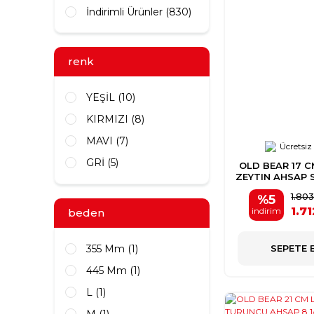
İndirimli Ürünler (830)
Mac Coltellerie (20)
Smith's (18)
Aitor (14)
renk
5.11 (11)
YEŞİL (10)
Tekut (6)
KIRMIZI (8)
Nextorch (5)
MAVI (7)
Sturm (5)
Ücretsiz
GRİ (5)
Kershaw (2)
OLD BEAR 17 
ZEYTIN AHSAP S
MOR (5)
Coast (1)
CAK
1.80
%5
TURUNCU (5)
Pirge (1)
1.71
indirim
beden
AÇIK YEŞİL (3)
355 Mm (1)
SEPETE 
MAVİ (3)
445 Mm (1)
SARI (3)
L (1)
SİYAH (3)