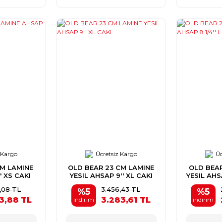
 Kargo
Ücretsiz Kargo
Üc
CM LAMINE
OLD BEAR 23 CM LAMINE
OLD BEAR
' XS CAKI
YESIL AHSAP 9'' XL CAKI
YESIL AHSA
,08 TL
3.456,43 TL
%5
%5
3,88 TL
3.283,61 TL
indirim
indirim