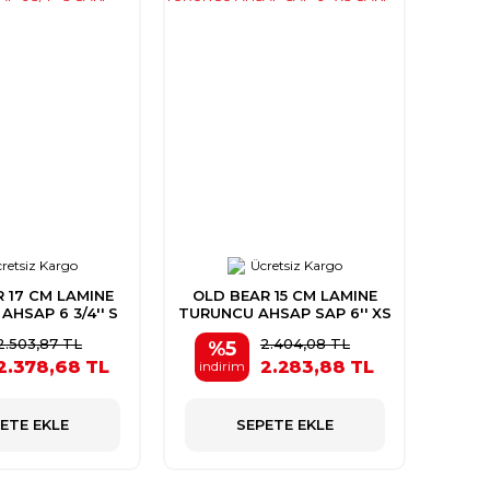
retsiz Kargo
Ücretsiz Kargo
 17 CM LAMINE
OLD BEAR 15 CM LAMINE
HSAP 6 3/4'' S
TURUNCU AHSAP SAP 6'' XS
CAKI
CAKI
2.503,87 TL
2.404,08 TL
%5
2.378,68 TL
2.283,88 TL
indirim
ETE EKLE
SEPETE EKLE