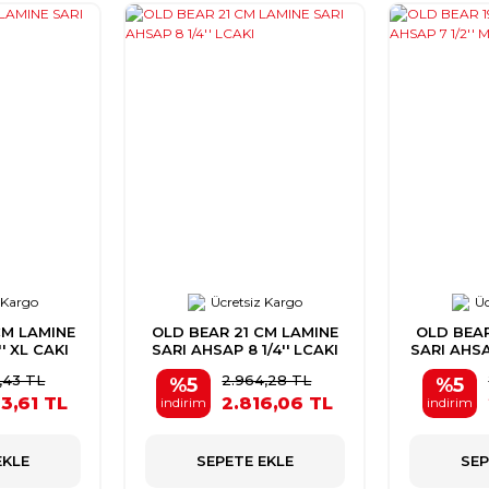
 Kargo
Ücretsiz Kargo
Üc
CM LAMINE
OLD BEAR 21 CM LAMINE
OLD BEAR
' XL CAKI
SARI AHSAP 8 1/4'' LCAKI
SARI AHSAP
,43 TL
2.964,28 TL
%5
%5
3,61 TL
2.816,06 TL
indirim
indirim
EKLE
SEPETE EKLE
SEP