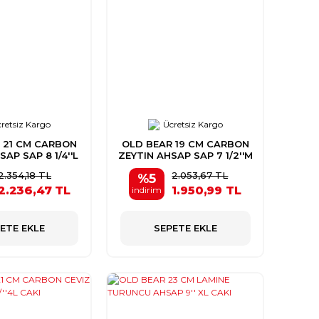
retsiz Kargo
Ücretsiz Kargo
 21 CM CARBON
OLD BEAR 19 CM CARBON
AP SAP 8 1/4''L
ZEYTIN AHSAP SAP 7 1/2''M
CAK
CAK
2.354,18 TL
2.053,67 TL
%5
2.236,47 TL
1.950,99 TL
indirim
ETE EKLE
SEPETE EKLE