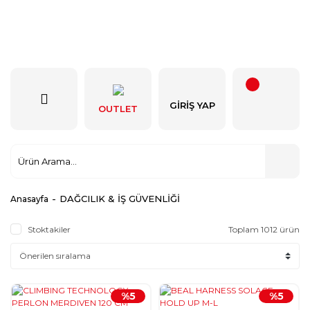
GIRIŞ YAP
OUTLET
DAĞCILIK & İŞ GÜVENLİĞİ
Anasayfa
Stoktakiler
Toplam 1012 ürün
%5
%5