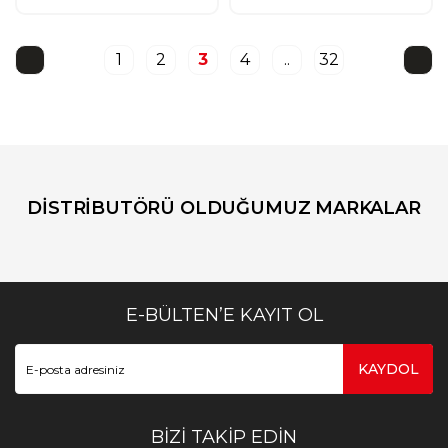
1
2
3
4
..
32
DİSTRİBUTÖRÜ OLDUĞUMUZ MARKALAR
E-BÜLTEN’E KAYIT OL
KAYDOL
BİZİ TAKİP EDİN