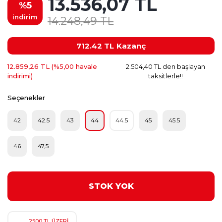
13.536,07 TL
%5
indirim
14.248,49 TL
712.42 TL
Kazanç
12.859,26 TL (%5,00 havale
2.504,40 TL den başlayan
indirimi)
taksitlerle!!
Seçenekler
42
42.5
43
44
44.5
45
45.5
46
47,5
STOK YOK
2500 TL ÜZERİ