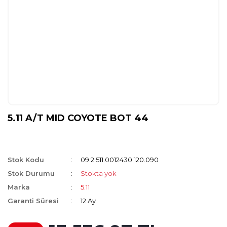
5.11 A/T MID COYOTE BOT 44
Stok Kodu
09.2.511.0012430.120.090
Stok Durumu
Stokta yok
Marka
5.11
Garanti Süresi
12 Ay