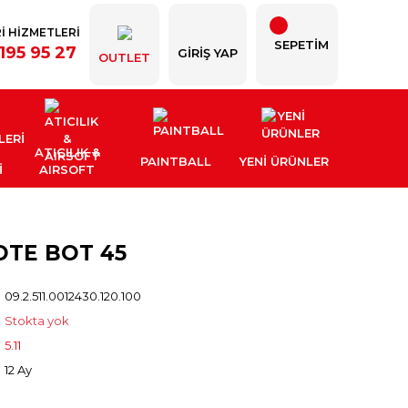
İ HİZMETLERİ
SEPETİM
195 95 27
GIRIŞ YAP
OUTLET
ATICILIK &
PAINTBALL
YENI ÜRÜNLER
İ
AIRSOFT
YOTE BOT 45
09.2.511.0012430.120.100
Stokta yok
5.11
12 Ay