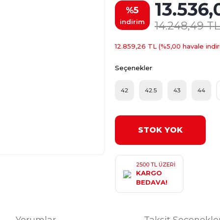
13.536,
%5
indirim
14.248,49 TL
12.859,26 TL (%5,00 havale indir
Seçenekler
42
42.5
43
44
STOK YOK
2500 TL ÜZERİ
KARGO
BEDAVA!
Yorumlar
Taksit Seçenekle