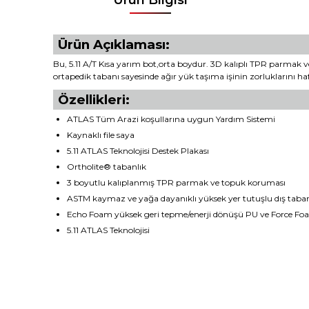
Ürün Açıklaması:
Bu, 5.11 A/T Kısa yarım bot,orta boydur. 3D kalıplı TPR parmak v
ortapedik tabanı sayesinde ağır yük taşıma işinin zorluklarını haf
Özellikleri:
ATLAS Tüm Arazi koşullarına uygun Yardım Sistemi
Kaynaklı file saya
5.11 ATLAS Teknolojisi Destek Plakası
Ortholite® tabanlık
3 boyutlu kalıplanmış TPR parmak ve topuk koruması
ASTM kaymaz ve yağa dayanıklı yüksek yer tutuşlu dış taba
Echo Foam yüksek geri tepme/enerji dönüşü PU ve Force Foa
5.11 ATLAS Teknolojisi
Bu ürünün fiyat bilgisi, resim, ürün açıklamalarında ve diğ
Görüş ve önerileriniz için teşekkür ederiz.