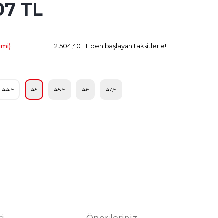
07 TL
712.42 TL
Kazanç
imi)
2.504,40 TL den başlayan taksitlerle!!
44.5
45
45.5
46
47,5
ri
Önerileriniz