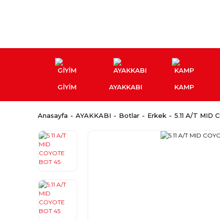
GİYİM
AYAKKABI
KAMP
Anasayfa
AYAKKABI
Botlar
Erkek
5.11 A/T MID