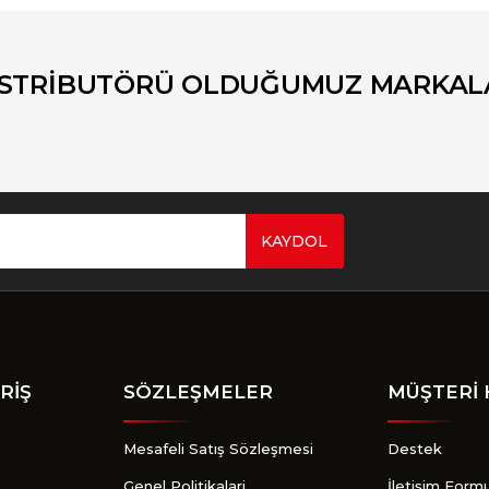
Bu ürüne ilk yorumu siz yapın!
Yorum Yaz
İSTRİBUTÖRÜ OLDUĞUMUZ MARKAL
KAYDOL
Gönder
RİŞ
SÖZLEŞMELER
MÜŞTERİ 
Mesafeli Satış Sözleşmesi
Destek
Genel Politikalari
İletişim Form