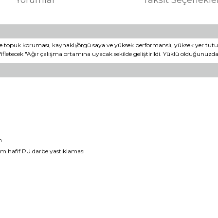
e topuk koruması, kaynaklı/örgü saya ve yüksek performanslı, yüksek yer tutuş
ifletecek "Ağır çalışma ortamına uyacak sekilde geliştirildi. Yüklü olduğunuzda 
n
m hafif PU darbe yastıklaması
er konularda yetersiz gördüğünüz noktaları öneri formunu kullanarak tara