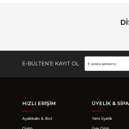
Ürün resmi kalitesiz, bozuk veya görüntülenemiyor.
Ürün açıklamasında eksik bilgiler bulunuyor.
D
Ürün bilgilerinde hatalar bulunuyor.
Ürün fiyatı diğer sitelerden daha pahalı.
Bu ürüne benzer farklı alternatifler olmalı.
E-BÜLTEN’E KAYIT OL
HIZLI ERİŞİM
ÜYELİK & SİPA
Ayakkabı & Bot
Yeni Üyelik
Giyim
Üye Girişi