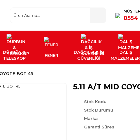
MÜŞTER
0554 
DÜRBÜN &
DAĞCILIK & İŞ
DALIŞ
FENER
TELESKOP
GÜVENLİĞİ
MALZEMELER
 COYOTE BOT 45
5.11 A/T MID CO
Stok Kodu
Stok Durumu
Marka
Garanti Süresi