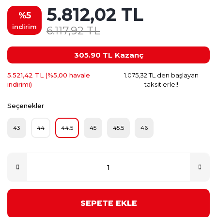
5.812,02 TL
%5
indirim
6.117,92 TL
305.90 TL
Kazanç
5.521,42 TL (%5,00 havale
1.075,32 TL den başlayan
indirimi)
taksitlerle!!
Seçenekler
43
44
44.5
45
45.5
46
SEPETE EKLE