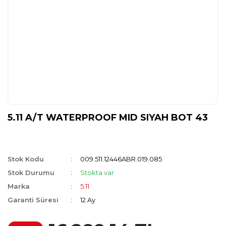
5.11 A/T WATERPROOF MID SIYAH BOT 43
Stok Kodu
009.511.12446ABR.019.085
Stok Durumu
Stokta var
Marka
5.11
Garanti Süresi
12 Ay