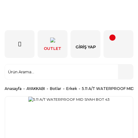
GIRIŞ YAP
OUTLET
Anasayfa
AYAKKABI
Botlar
Erkek
5.11 A/T WATERPROOF MID S