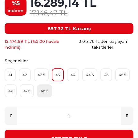
16.289,14 TL
%5
indirim
17.146,47 TL
857.32 TL
Kazanç
15.474,69 TL (%5,00 havale
3.013,76 TL den başlayan
indirimi)
taksitlerle!!
Seçenekler
41
42
42.5
43
44
44.5
45
45.5
46
47.5
48,5