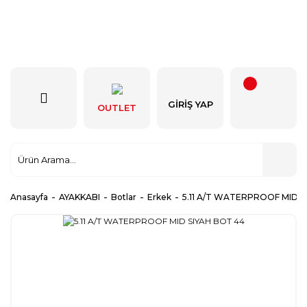
GIRIŞ YAP
OUTLET
Anasayfa
AYAKKABI
Botlar
Erkek
5.11 A/T WATERPROOF MID S