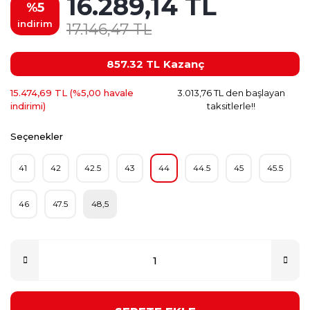
16.289,14 TL
%5
indirim
17.146,47 TL
857.32 TL
Kazanç
15.474,69 TL (%5,00 havale
3.013,76 TL den başlayan
indirimi)
taksitlerle!!
Seçenekler
41
42
42.5
43
44
44.5
45
45.5
46
47.5
48,5