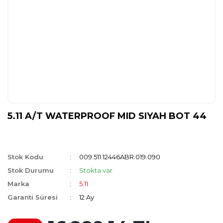
5.11 A/T WATERPROOF MID SIYAH BOT 44
Stok Kodu
009.511.12446ABR.019.090
Stok Durumu
Stokta var
Marka
5.11
Garanti Süresi
12 Ay