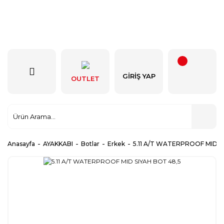
GIRIŞ YAP
OUTLET
Anasayfa
AYAKKABI
Botlar
Erkek
5.11 A/T WATERPROOF MID S