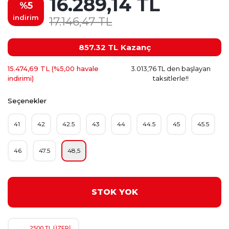
16.289,14 TL
%5
indirim
17.146,47 TL
857.32 TL
Kazanç
15.474,69 TL (%5,00 havale
3.013,76 TL den başlayan
indirimi)
taksitlerle!!
Seçenekler
41
42
42.5
43
44
44.5
45
45.5
46
47.5
48,5
STOK YOK
2500 TL ÜZERİ