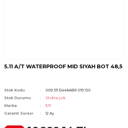
5.11 A/T WATERPROOF MID SIYAH BOT 48,5
Stok Kodu
009.511.12446ABR.019.130
Stok Durumu
Stokta yok
Marka
5.11
Garanti Süresi
12 Ay