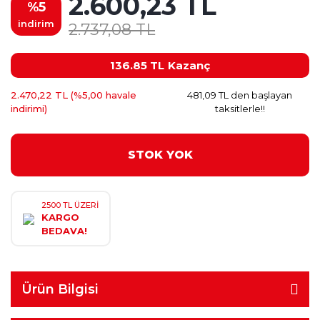
2.600,23 TL
%5
indirim
2.737,08 TL
136.85 TL
Kazanç
2.470,22 TL (%5,00 havale
481,09 TL den başlayan
indirimi)
taksitlerle!!
STOK YOK
2500 TL ÜZERİ
KARGO
BEDAVA!
Ürün Bilgisi