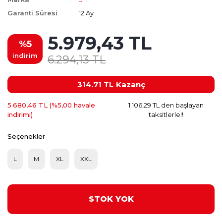
Garanti Süresi
12 Ay
5.979,43 TL
%5
indirim
6.294,13 TL
314.71 TL
Kazanç
5.680,46 TL (%5,00 havale
1.106,29 TL den başlayan
indirimi)
taksitlerle!!
Seçenekler
L
M
XL
XXL
STOK YOK