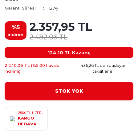
Garanti Süresi
12 Ay
2.357,95 TL
%5
indirim
2.482,06 TL
124.10 TL
Kazanç
2.240,06 TL (%5,00 havale
436,26 TL den başlayan
indirimi)
taksitlerle!!
STOK YOK
2500 TL ÜZERİ
KARGO
BEDAVA!