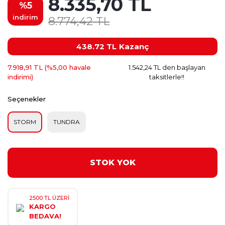
8.335,70 TL
%5
indirim
8.774,42 TL
438.72 TL
Kazanç
7.918,91 TL (%5,00 havale
1.542,24 TL den başlayan
indirimi)
taksitlerle!!
Seçenekler
STORM
TUNDRA
STOK YOK
2500 TL ÜZERİ
KARGO
BEDAVA!