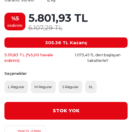
Garanti Süresi
12 Ay
5.801,93 TL
%5
indirim
6.107,29 TL
305.36 TL
Kazanç
5.511,83 TL (%5,00 havale
1.073,45 TL den başlayan
indirimi)
taksitlerle!!
Seçenekler
L Regular
M Regular
S Regular
XL
STOK YOK
2500 TL ÜZERİ