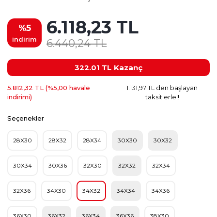
6.118,23 TL
%5
indirim
6.440,24 TL
322.01 TL
Kazanç
5.812,32 TL (%5,00 havale
1.131,97 TL den başlayan
indirimi)
taksitlerle!!
Seçenekler
28X30
28X32
28X34
30X30
30X32
30X34
30X36
32X30
32X32
32X34
32X36
34X30
34X32
34X34
34X36
36X30
36X32
36X34
36X36
38X30