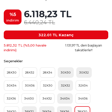
6.118,23 TL
%5
indirim
6.440,24 TL
322.01 TL
Kazanç
5.812,32 TL (%5,00 havale
1.131,97 TL den başlayan
indirimi)
taksitlerle!!
Seçenekler
28X30
28X32
28X34
30X30
30X32
30X34
30X36
32X30
32X32
32X34
32X36
34X30
34X32
34X34
34X36
36X30
36X32
36X34
36X36
38X30