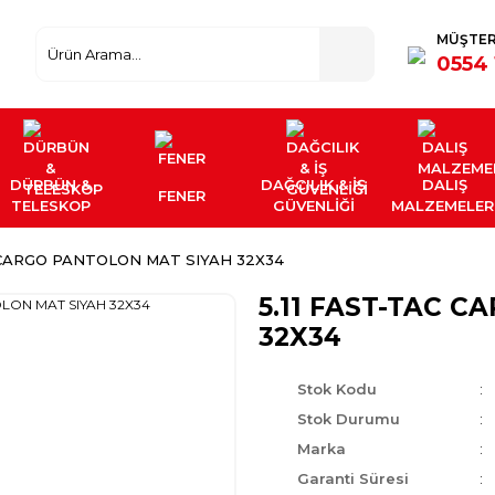
MÜŞTER
0554 
DÜRBÜN &
DAĞCILIK & İŞ
DALIŞ
FENER
TELESKOP
GÜVENLİĞİ
MALZEMELER
C CARGO PANTOLON MAT SIYAH 32X34
5.11 FAST-TAC 
32X34
Stok Kodu
Stok Durumu
Marka
Garanti Süresi