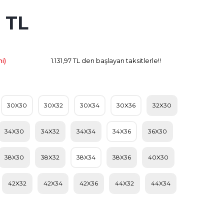
3 TL
322.01 TL
Kazanç
i)
1.131,97 TL den başlayan taksitlerle!!
30X30
30X32
30X34
30X36
32X30
34X30
34X32
34X34
34X36
36X30
38X30
38X32
38X34
38X36
40X30
42X32
42X34
42X36
44X32
44X34