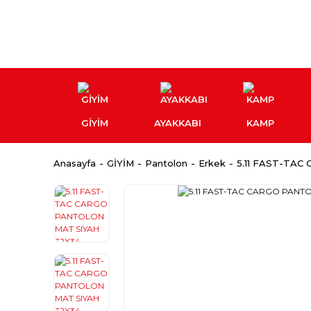
GİYİM
AYAKKABI
KAMP
Anasayfa
GİYİM
Pantolon
Erkek
5.11 FAST-TA