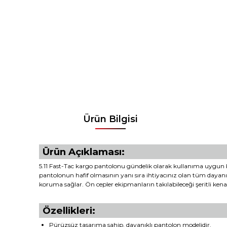
Ürün Bilgisi
Ürün Açıklaması:
5.11 Fast-Tac kargo pantolonu gündelik olarak kullanıma uygun bir
pantolonun hafif olmasının yanı sıra ihtiyacınız olan tüm dayanık
koruma sağlar. Ön cepler ekipmanların takılabileceği şeritli kenar
Özellikleri:
Pürüzsüz tasarıma sahip, dayanıklı pantolon modelidir.