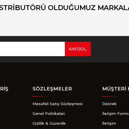
Yorum Yaz
İSTRİBUTÖRÜ OLDUĞUMUZ MARKAL
KAYDOL
Gönder
RİŞ
SÖZLEŞMELER
MÜŞTERİ 
Mesafeli Satış Sözleşmesi
Destek
Genel Politikalari
İletişim Form
Gizlilik & Güvenlik
İletişim