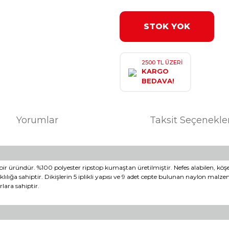
STOK YOK
2500 TL ÜZERİ
KARGO
BEDAVA!
Yorumlar
Taksit Seçenekle
 üründür. %100 polyester ripstop kumaştan üretilmiştir. Nefes alabilen, köşeben
lılığa sahiptir. Dikişlerin 5 iplikli yapısı ve 9 adet cepte bulunan naylon ma
lara sahiptir.