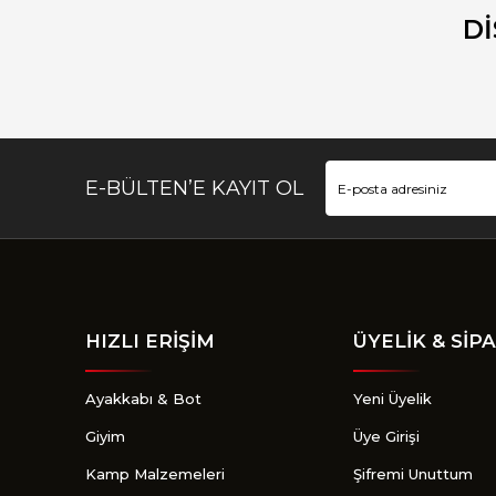
Ürün açıklamasında eksik bilgiler bulunuyor.
D
Ürün bilgilerinde hatalar bulunuyor.
Ürün fiyatı diğer sitelerden daha pahalı.
Bu ürüne benzer farklı alternatifler olmalı.
E-BÜLTEN’E KAYIT OL
HIZLI ERİŞİM
ÜYELİK & SİPA
Ayakkabı & Bot
Yeni Üyelik
Giyim
Üye Girişi
Kamp Malzemeleri
Şifremi Unuttum