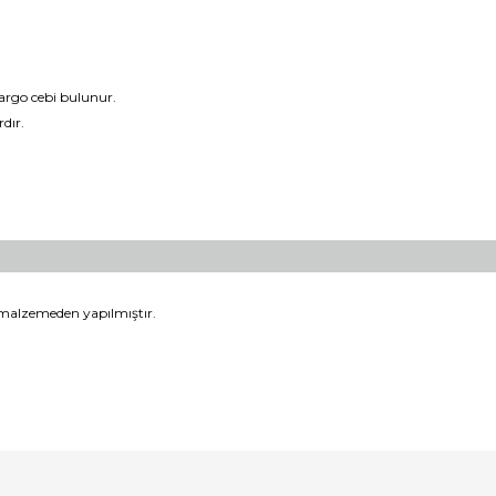
argo cebi bulunur.
dır.
malzemeden yapılmıştır.
er konularda yetersiz gördüğünüz noktaları öneri formunu kullanarak tara
Bu ürüne ilk yorumu siz yapın!