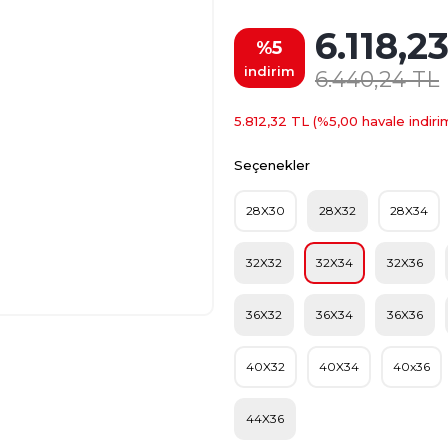
6.118,2
%5
indirim
6.440,24 TL
5.812,32 TL (%5,00 havale indirim
Seçenekler
28X30
28X32
28X34
32X32
32X34
32X36
36X32
36X34
36X36
40X32
40X34
40x36
44X36