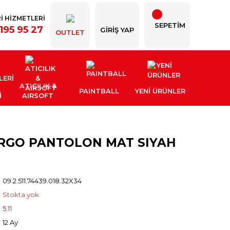
İ HİZMETLERİ
SEPETİM
195 95 27
GIRIŞ YAP
OUTLET
ATICILIK &
PAINTBALL
YENI ÜRÜNLER
İ
AIRSOFT
CARGO PANTOLON MAT SIYAH
09.2.511.74439.018.32X34
Stokta yok
5.11
12 Ay