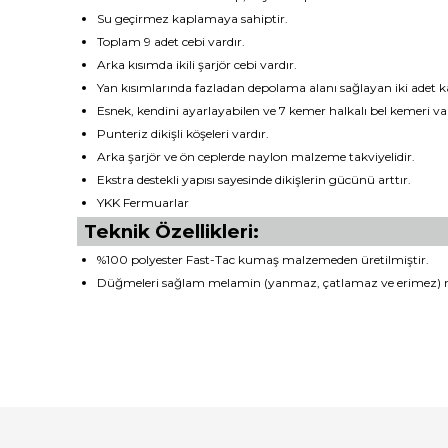
Su geçirmez kaplamaya sahiptir.
Toplam 9 adet cebi vardır.
Arka kısımda ikili şarjör cebi vardır.
Yan kısımlarında fazladan depolama alanı sağlayan iki adet k
Esnek, kendini ayarlayabilen ve 7 kemer halkalı bel kemeri var
Punteriz dikişli köşeleri vardır.
Arka şarjör ve ön ceplerde naylon malzeme takviyelidir.
Ekstra destekli yapısı sayesinde dikişlerin gücünü arttır.
YKK Fermuarlar
Teknik Özellikleri:
%100 polyester Fast-Tac kumaş malzemeden üretilmiştir.
Düğmeleri sağlam melamin (yanmaz, çatlamaz ve erimez) 
Bu ürünün fiyat bilgisi, resim, ürün açıklamalarında ve diğ
Görüş ve önerileriniz için teşekkür ederiz.
Ürün resmi kalitesiz, bozuk veya görüntülenemiyor.