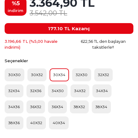
3.364,90 TL
%5
indirim
3.542,00 TL
177.10 TL
Kazanç
3.196,66 TL (%5,00 havale
622,56 TL den başlayan
indirimi)
taksitlerle!!
Seçenekler
30X30
30X32
30X34
32X30
32X32
32X34
32X36
34X30
34X32
34X34
34X36
36X32
36X34
38X32
38X34
38X36
40X32
40X34