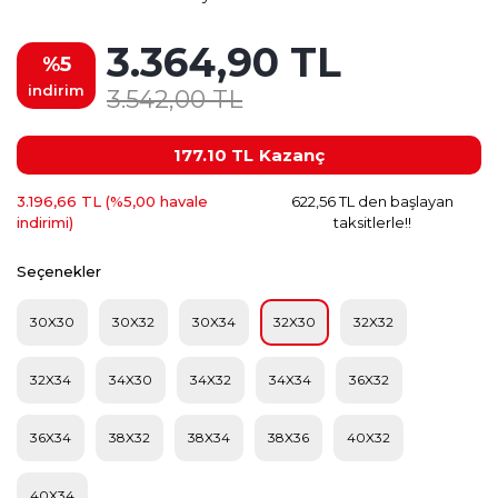
3.364,90 TL
%5
indirim
3.542,00 TL
177.10 TL
Kazanç
3.196,66 TL (%5,00 havale
622,56 TL den başlayan
indirimi)
taksitlerle!!
Seçenekler
30X30
30X32
30X34
32X30
32X32
32X34
34X30
34X32
34X34
36X32
36X34
38X32
38X34
38X36
40X32
40X34