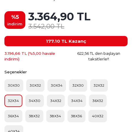
3.364,90 TL
%5
indirim
3.542,00 TL
177.10 TL
Kazanç
3.196,66 TL (%5,00 havale
622,56 TL den başlayan
indirimi)
taksitlerle!!
Seçenekler
30X30
30X32
30X34
32X30
32X32
32X34
34X30
34X32
34X34
36X32
36X34
38X32
38X34
38X36
40X32
40X34