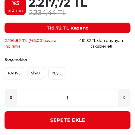
2.217,72 TL
%5
indirim
2.334,44 TL
116.72 TL
Kazanç
2.106,83 TL (%5,00 havale
410,32 TL den başlayan
indirimi)
taksitlerle!!
Seçenekler
KAHVE
SİYAH
YEŞİL
SEPETE EKLE