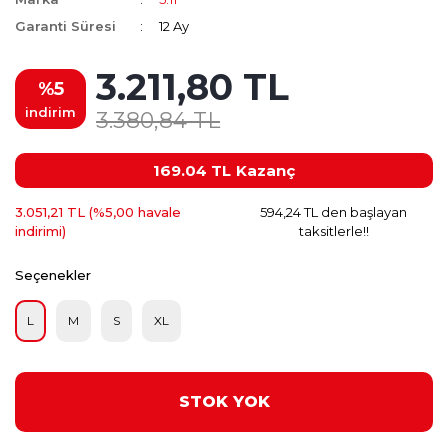
Garanti Süresi
12 Ay
3.211,80 TL
%5
indirim
3.380,84 TL
169.04 TL
Kazanç
3.051,21 TL (%5,00 havale
594,24 TL den başlayan
indirimi)
taksitlerle!!
Seçenekler
L
M
S
XL
STOK YOK