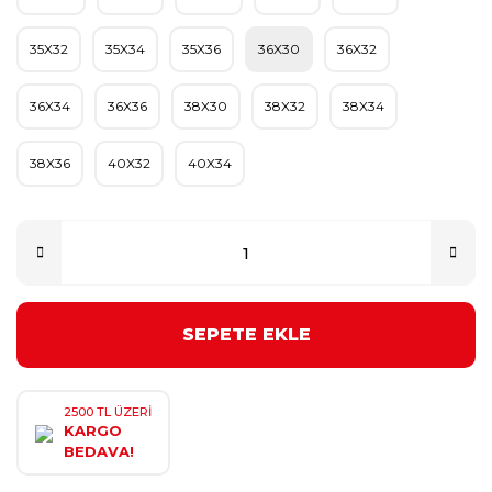
35X32
35X34
35X36
36X30
36X32
36X34
36X36
38X30
38X32
38X34
38X36
40X32
40X34
SEPETE EKLE
2500 TL ÜZERİ
KARGO
BEDAVA!