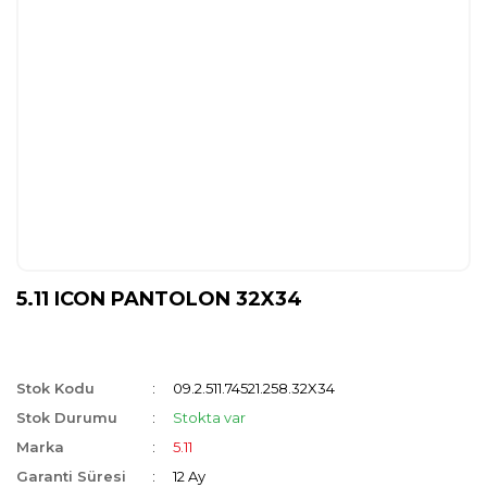
5.11 ICON PANTOLON 32X34
Stok Kodu
09.2.511.74521.258.32X34
Stok Durumu
Stokta var
Marka
5.11
Garanti Süresi
12 Ay