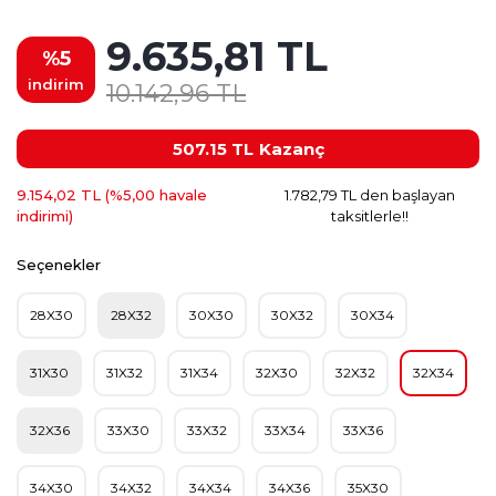
9.635,81 TL
%5
indirim
10.142,96 TL
507.15 TL
Kazanç
9.154,02 TL (%5,00 havale
1.782,79 TL den başlayan
indirimi)
taksitlerle!!
Seçenekler
28X30
28X32
30X30
30X32
30X34
31X30
31X32
31X34
32X30
32X32
32X34
32X36
33X30
33X32
33X34
33X36
34X30
34X32
34X34
34X36
35X30