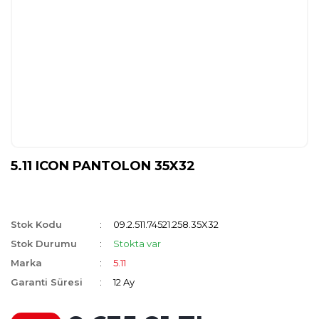
5.11 ICON PANTOLON 35X32
Stok Kodu
09.2.511.74521.258.35X32
Stok Durumu
Stokta var
Marka
5.11
Garanti Süresi
12 Ay