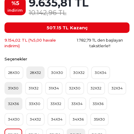
9.635,81 TL
%5
indirim
10.142,96 TL
507.15 TL
Kazanç
9.154,02 TL (%5,00 havale
1.782,79 TL den başlayan
indirimi)
taksitlerle!!
Seçenekler
28X30
28X32
30X30
30X32
30X34
31X30
31X32
31X34
32X30
32X32
32X34
32X36
33X30
33X32
33X34
33X36
34X30
34X32
34X34
34X36
35X30