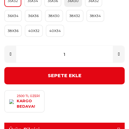
35X32
35X34
35X36
36X30
36X32
36X34
36X36
38X30
38X32
38X34
38X36
40X32
40X34
SEPETE EKLE
2500 TL ÜZERİ
KARGO
BEDAVA!