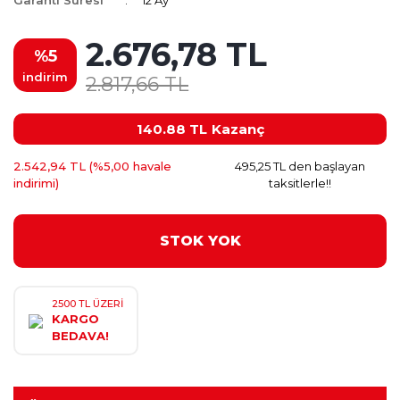
Garanti Süresi
12 Ay
2.676,78 TL
%5
indirim
2.817,66 TL
140.88 TL
Kazanç
2.542,94 TL (%5,00 havale
495,25 TL den başlayan
indirimi)
taksitlerle!!
STOK YOK
2500 TL ÜZERİ
KARGO
BEDAVA!