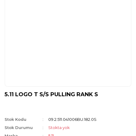
5.11 LOGO T S/S PULLING RANK S
Stok Kodu
09.2.511.041006BU.182.0S
Stok Durumu
Stokta yok
Marka
5.11