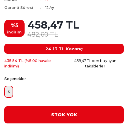
Garanti Süresi
12 Ay
458,47 TL
%5
indirim
482,60 TL
24.13 TL
Kazanç
435,54 TL (%5,00 havale
458,47 TL den başlayan
indirimi)
taksitlerle!!
Seçenekler
S
STOK YOK