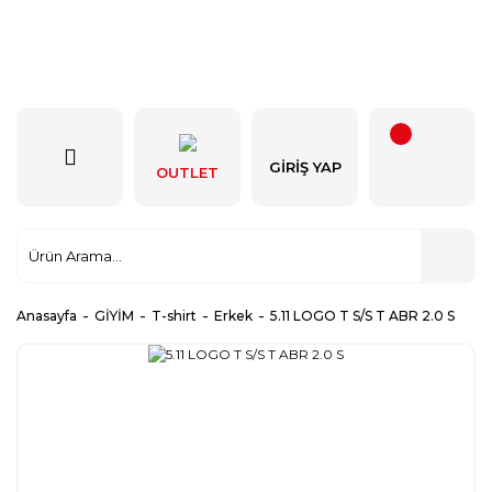
GIRIŞ YAP
OUTLET
Anasayfa
GİYİM
T-shirt
Erkek
5.11 LOGO T S/S T ABR 2.0 S