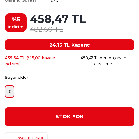
Garanti Süresi
12 Ay
458,47 TL
%5
indirim
482,60 TL
24.13 TL
Kazanç
435,54 TL (%5,00 havale
458,47 TL den başlayan
indirimi)
taksitlerle!!
Seçenekler
S
STOK YOK
2500 TL ÜZERİ