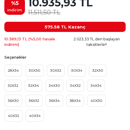
10.935,93 TL
%5
indirim
11.511,50 TL
575.58 TL
Kazanç
10.389,13 TL (%5,00 havale
2.023,33 TL den başlayan
indirimi)
taksitlerle!!
Seçenekler
28X34
30X30
30X32
30X34
32X30
32X32
32X34
34X30
34X32
34X34
36X30
36X32
36X34
38X34
40X30
40X32
40X34