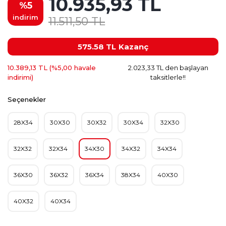
10.935,93 TL
%5
indirim
11.511,50 TL
575.58 TL
Kazanç
10.389,13 TL (%5,00 havale
2.023,33 TL den başlayan
indirimi)
taksitlerle!!
Seçenekler
28X34
30X30
30X32
30X34
32X30
32X32
32X34
34X30
34X32
34X34
36X30
36X32
36X34
38X34
40X30
40X32
40X34