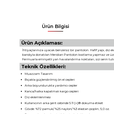
Ürün Bilgisi
Ürün Açıklaması:
İhtiyaçlarınıza uyacak benzersiz bir pantolon. Hafif yapı, diz e
bandıyla donatılan Meridian Pantolon kısıtlama yapmaz ve üzeri
Fermuarla emniyetli yan havalandırma noktaları, sizi serin tutm
Teknik Özellikleri:
Muazzam Tasarım
Bıçakla güçlendirilmiş ön el cepleri
Arka boyundurukta yardımcı cepler
Kanca/halka kapatmalı kargo cepleri
Diz eklemlenmesi
Kullanıcının arka şerit cebinde 5.11 [+]® dokuma etiket
Gövde: %72 pamuk/ %25 naylon/ %3 elastan poplin, 5,0 oz.