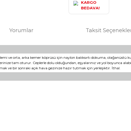
KARGO
BEDAVA!
Yorumlar
Taksit Seçenekle
klemi ve orta, arka kemer köprüsü için naylon balıksırtı dokuma, olağanüstü kulla
nize tam oturur. Ceplerle dolu olduğundan, eşyalarınız ve yol boyunca alabile
ak ve bir sonraki açık hava gezinize hazır tutmak için yerleşiktir. İthal.