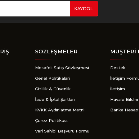
KAYDOL
Gönder
RİŞ
SÖZLEŞMELER
MÜŞTERİ 
Mesafeli Satış Sözleşmesi
Destek
Genel Politikalari
İletişim Form
Gizlilik & Güvenlik
İletişim
İade & İptal Şartları
Havale Bildir
KVKK Aydınlatma Metni
Banka Hesap 
Çerez Politikasi.
Veri Sahibi Başvuru Formu