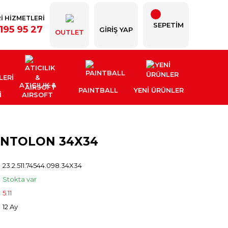
İ HİZMETLERİ
SEPETİM
195 95 27
GIRIŞ YAP
OUTLET
ATICILIK &
PAINTBALL
YENI ÜRÜNLER
İ
AIRSOFT
PANTOLON 34X34
23.2.511.74544.098.34X34
Stokta var
5.11
12 Ay