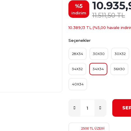
10.935,
%5
indirim
11.511,50 TL
10.389,13 TL (%5,00 havale indiri
Seçenekler
28X34
30X30
30X32
34X32
34X34
36X30
40X34
SE
2500 TL ÜZERİ