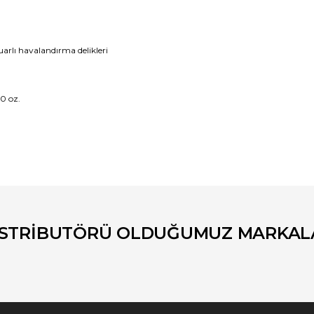
arlı havalandırma delikleri
,0 oz.
er konularda yetersiz gördüğünüz noktaları öneri formunu kullanarak tara
Bu ürüne ilk yorumu siz yapın!
Yorum Yaz
İSTRİBUTÖRÜ OLDUĞUMUZ MARKAL