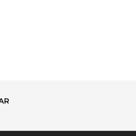
fımıza iletebilirsiniz.
AR