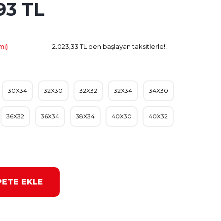
93 TL
575.58 TL
Kazanç
mi)
2.023,33 TL den başlayan taksitlerle!!
30X34
32X30
32X32
32X34
34X30
36X32
36X34
38X34
40X30
40X32
PETE EKLE