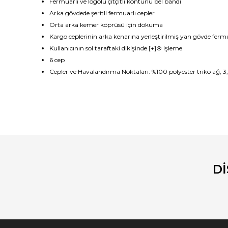
Fermuarlı ve logolu çıtçıtlı konturlu bel bandı
Arka gövdede şeritli fermuarlı cepler
Orta arka kemer köprüsü için dokuma
Kargo ceplerinin arka kenarına yerleştirilmiş yan gövde fermu
Kullanıcının sol taraftaki dikişinde [+]® işleme
6 cep
Cepler ve Havalandırma Noktaları: %100 polyester triko ağ, 3
Bu ürünün fiyat bilgisi, resim, ürün açıklamalarında ve diğ
Görüş ve önerileriniz için teşekkür ederiz.
Ürün resmi kalitesiz, bozuk veya görüntülenemiyor.
Ürün açıklamasında eksik bilgiler bulunuyor.
D
Ürün bilgilerinde hatalar bulunuyor.
Ürün fiyatı diğer sitelerden daha pahalı.
Bu ürüne benzer farklı alternatifler olmalı.