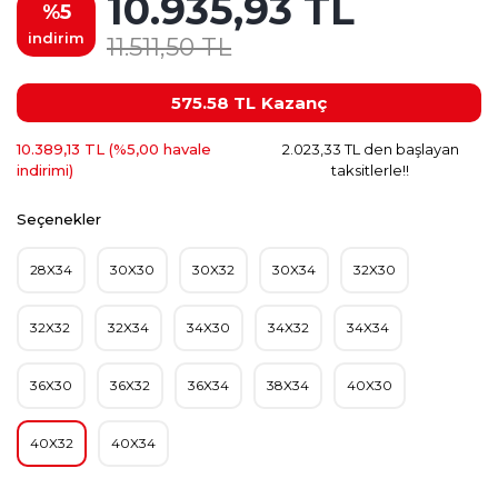
10.935,93 TL
%5
indirim
11.511,50 TL
575.58 TL
Kazanç
10.389,13 TL (%5,00 havale
2.023,33 TL den başlayan
indirimi)
taksitlerle!!
Seçenekler
28X34
30X30
30X32
30X34
32X30
32X32
32X34
34X30
34X32
34X34
36X30
36X32
36X34
38X34
40X30
40X32
40X34