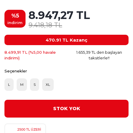
8.947,27 TL
%5
indirim
9.418,18 TL
470.91 TL
Kazanç
8.499,91 TL (%5,00 havale
1.655,39 TL den başlayan
indirimi)
taksitlerle!!
Seçenekler
L
M
S
XL
STOK YOK
2500 TL ÜZERİ