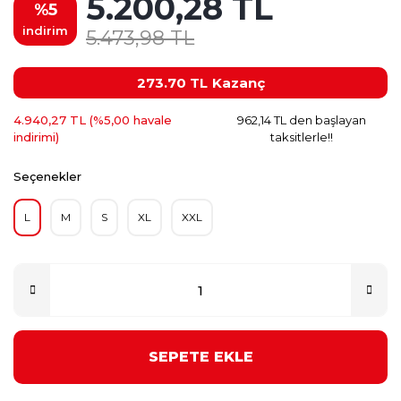
5.200,28 TL
%5
indirim
5.473,98 TL
273.70 TL
Kazanç
4.940,27 TL (%5,00 havale
962,14 TL den başlayan
indirimi)
taksitlerle!!
Seçenekler
L
M
S
XL
XXL
SEPETE EKLE