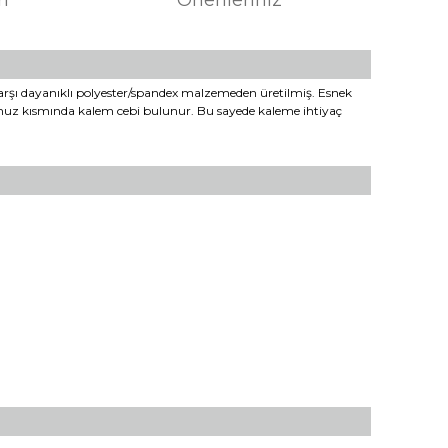
rşı dayanıklı polyester/spandex malzemeden üretilmiş. Esnek
 omuz kısmında kalem cebi bulunur. Bu sayede kaleme ihtiyaç