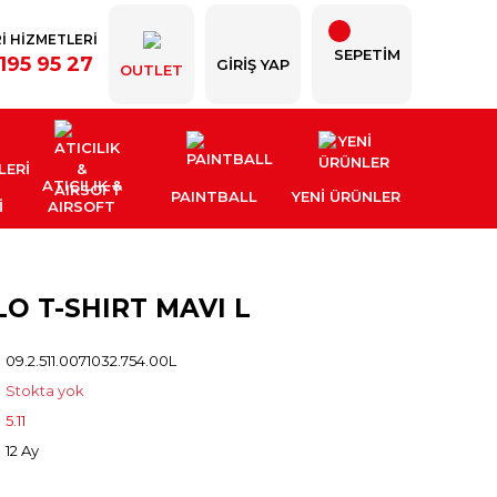
İ HİZMETLERİ
SEPETİM
195 95 27
GIRIŞ YAP
OUTLET
ATICILIK &
PAINTBALL
YENI ÜRÜNLER
İ
AIRSOFT
LO T-SHIRT MAVI L
09.2.511.0071032.754.00L
Stokta yok
5.11
12 Ay