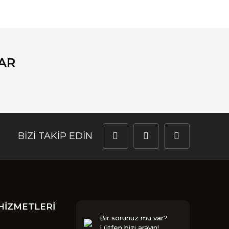
fımıza iletebilirsiniz.
AR
BİZİ TAKİP EDİN
HİZMETLERİ
Bir sorunuz mu var?
Lütfen bizi arayın!