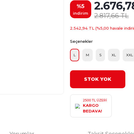
2.676,7
%5
indirim
2.817,66 TL
2.542,94 TL (%5,00 havale indiri
Seçenekler
L
M
S
XL
XXL
STOK YOK
2500 TL ÜZERİ
KARGO
BEDAVA!
Yorumlar
Taksit Seçenekle