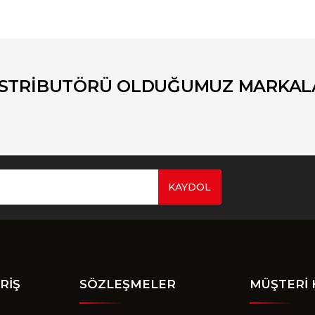
er konularda yetersiz gördüğünüz noktaları öneri formunu kullanarak tara
Bu ürüne ilk yorumu siz yapın!
Yorum Yaz
İSTRİBUTÖRÜ OLDUĞUMUZ MARKAL
KAYDOL
Gönder
RİŞ
SÖZLEŞMELER
MÜŞTERİ 