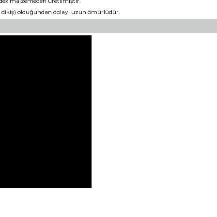
ndex malzemeden üretilmiştir.
lan dikiş) olduğundan dolayı uzun ömürlüdür.