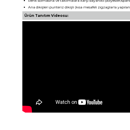
Renk solmasına ve takılmalara karşı dayanıklı polyester/spa
Ana dikişleri punteriz dikişli (kısa mesafeli zigzaglarla yapı
Ürün Tanıtım Videosu: