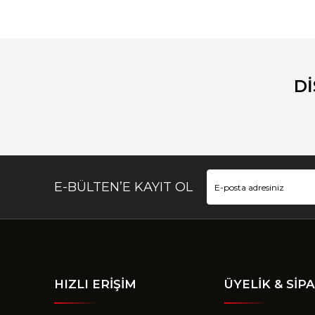
Bu ürünün fiyat bilgisi, resim, ürün açıklamalarında ve diğ
Görüş ve önerileriniz için teşekkür ederiz.
Ürün resmi kalitesiz, bozuk veya görüntülenemiyor.
Ürün açıklamasında eksik bilgiler bulunuyor.
D
Ürün bilgilerinde hatalar bulunuyor.
Ürün fiyatı diğer sitelerden daha pahalı.
Bu ürüne benzer farklı alternatifler olmalı.
E-BÜLTEN’E KAYIT OL
HIZLI ERİŞİM
ÜYELİK & SİPA