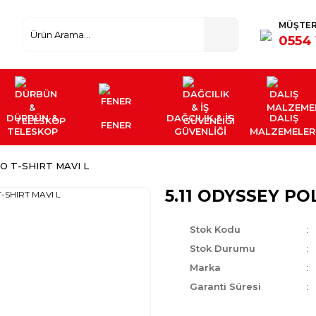
MÜŞTER
0554 
DÜRBÜN &
DAĞCILIK & İŞ
DALIŞ
FENER
TELESKOP
GÜVENLİĞİ
MALZEMELER
LO T-SHIRT MAVI L
5.11 ODYSSEY PO
Stok Kodu
Stok Durumu
Marka
Garanti Süresi