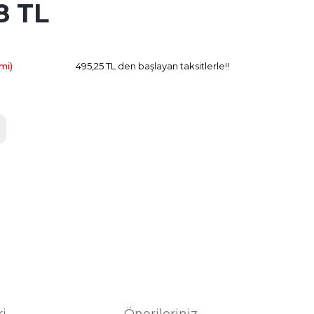
8 TL
140.88 TL
Kazanç
mi)
495,25 TL den başlayan taksitlerle!!
ri
Önerileriniz