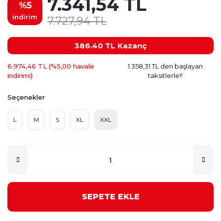
7.341,54 TL
%5
indirim
7.727,94 TL
386.40 TL
Kazanç
6.974,46 TL (%5,00 havale
1.358,31 TL den başlayan
indirimi)
taksitlerle!!
Seçenekler
L
M
S
XL
XXL
SEPETE EKLE