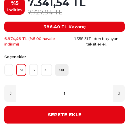
7.341,54 TL
%5
indirim
7.727,94 TL
386.40 TL
Kazanç
6.974,46 TL (%5,00 havale
1.358,31 TL den başlayan
indirimi)
taksitlerle!!
Seçenekler
L
M
S
XL
XXL
SEPETE EKLE