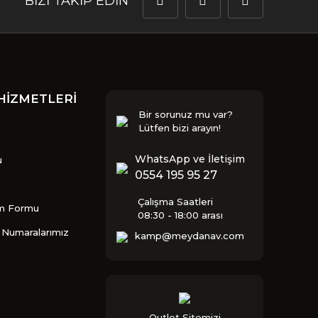
BİZİ TAKİP EDİN
HİZMETLERİ
Bir sorunuz mu var?
Lütfen bizi arayın!
WhatsApp ve İletişim
u
0554 195 95 27
Çalışma Saatleri
im Formu
08:30 - 18:00 arası
Numaralarımız
kamp@meydanav.com
Outlet Sitemizi