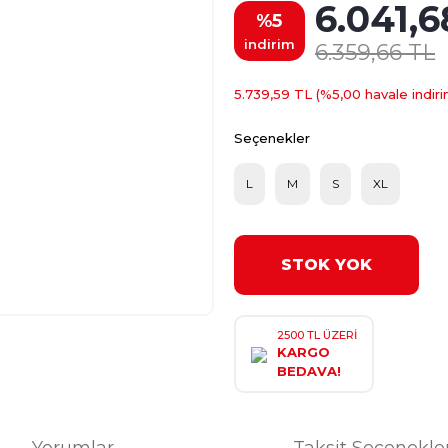
6.041,6
%5
indirim
6.359,66 TL
5.739,59 TL (%5,00 havale indiri
Seçenekler
L
M
S
XL
STOK YOK
2500 TL ÜZERİ
KARGO
BEDAVA!
Yorumlar
Taksit Seçenekle