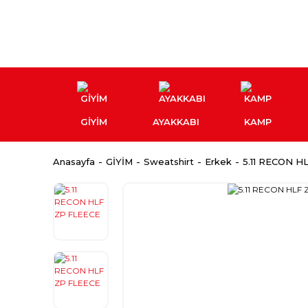
GİYİM
AYAKKABI
KAMP
Anasayfa
GİYİM
Sweatshirt
Erkek
5.11 RECON H