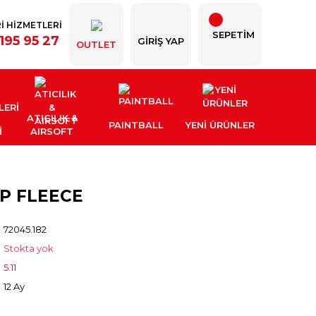
İ HİZMETLERİ
SEPETİM
195 95 27
GIRIŞ YAP
OUTLET
ATICILIK &
PAINTBALL
YENI ÜRÜNLER
İ
AIRSOFT
ZP FLEECE
72045.182
Stokta yok
5.11
12 Ay