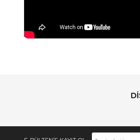
Bu ürünün fiyat bilgisi, resim, ürün açıklamalarında ve diğ
Görüş ve önerileriniz için teşekkür ederiz.
Ürün resmi kalitesiz, bozuk veya görüntülenemiyor.
Ürün açıklamasında eksik bilgiler bulunuyor.
D
Ürün bilgilerinde hatalar bulunuyor.
Ürün fiyatı diğer sitelerden daha pahalı.
Bu ürüne benzer farklı alternatifler olmalı.