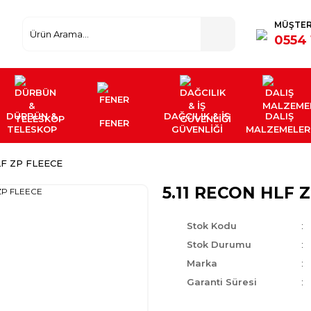
MÜŞTER
0554 
DÜRBÜN &
DAĞCILIK & İŞ
DALIŞ
FENER
TELESKOP
GÜVENLİĞİ
MALZEMELER
LF ZP FLEECE
5.11 RECON HLF 
Stok Kodu
Stok Durumu
Marka
Garanti Süresi