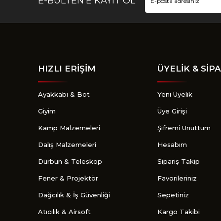
E-BÜLTEN’E KAYIT OL
HIZLI ERİŞİM
ÜYELİK & SİPA
Ayakkabı & Bot
Yeni Üyelik
Giyim
Üye Girişi
Kamp Malzemeleri
Şifremi Unuttum
Dalış Malzemeleri
Hesabım
Dürbün & Teleskop
Sipariş Takip
Fener & Projektör
Favorileriniz
Dağcılık & İş Güvenliği
Sepetiniz
Atıcılık & Airsoft
Kargo Takibi