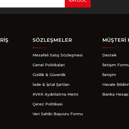
KAYDOL
Gönder
RİŞ
SÖZLEŞMELER
MÜŞTERİ 
Mesafeli Satış Sözleşmesi
Destek
Genel Politikalari
İletişim Form
Gizlilik & Güvenlik
İletişim
İade & İptal Şartları
Havale Bildir
KVKK Aydınlatma Metni
Banka Hesap 
Çerez Politikasi.
Veri Sahibi Başvuru Formu