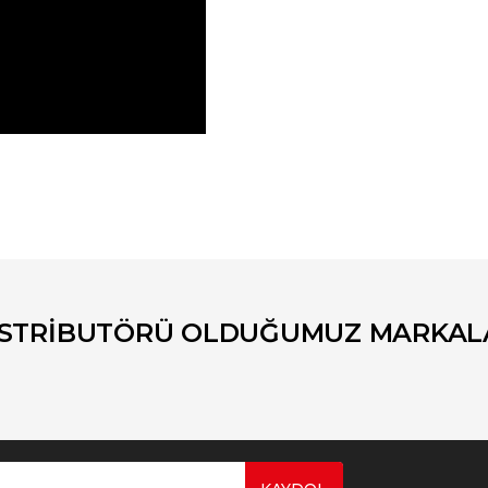
er konularda yetersiz gördüğünüz noktaları öneri formunu kullanarak tara
Bu ürüne ilk yorumu siz yapın!
Yorum Yaz
İSTRİBUTÖRÜ OLDUĞUMUZ MARKAL