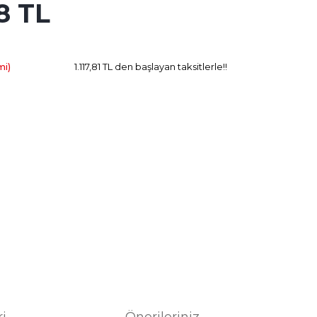
8 TL
317.98 TL
Kazanç
mi)
1.117,81 TL den başlayan taksitlerle!!
ri
Önerileriniz