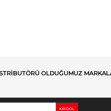
er konularda yetersiz gördüğünüz noktaları öneri formunu kullanarak tara
Bu ürüne ilk yorumu siz yapın!
Yorum Yaz
İSTRİBUTÖRÜ OLDUĞUMUZ MARKAL
KAYDOL