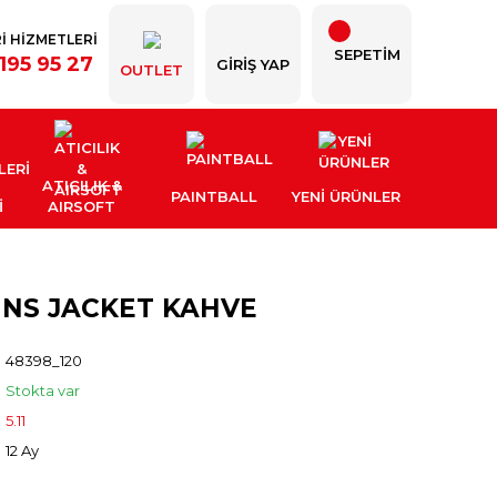
İ HİZMETLERİ
SEPETİM
195 95 27
GIRIŞ YAP
OUTLET
ATICILIK &
PAINTBALL
YENI ÜRÜNLER
İ
AIRSOFT
 INS JACKET KAHVE
48398_120
Stokta var
5.11
12 Ay