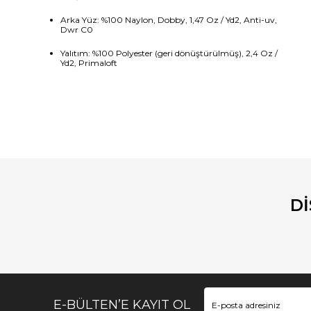
Arka Yüz: %100 Naylon, Dobby, 1,47 Oz / Yd2, Anti-uv,
Dwr ​​C0
Yalıtım: %100 Polyester (geri dönüştürülmüş), 2,4 Oz /
Yd2, Primaloft
Bu ürünün fiyat bilgisi, resim, ürün açıklamalarında ve diğ
Görüş ve önerileriniz için teşekkür ederiz.
Ürün resmi kalitesiz, bozuk veya görüntülenemiyor.
Ürün açıklamasında eksik bilgiler bulunuyor.
D
Ürün bilgilerinde hatalar bulunuyor.
Ürün fiyatı diğer sitelerden daha pahalı.
Bu ürüne benzer farklı alternatifler olmalı.
E-BÜLTEN’E KAYIT OL