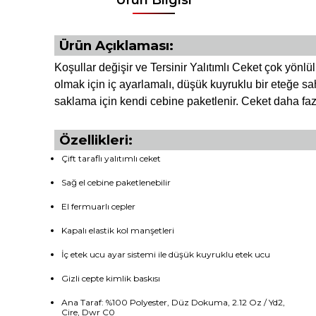
Ürün Açıklaması:
Koşullar değişir ve Tersinir Yalıtımlı Ceket çok yönlü
olmak için iç ayarlamalı, düşük kuyruklu bir eteğe sah
saklama için kendi cebine paketlenir. Ceket daha faz
Özellikleri:
Çift taraflı yalıtımlı ceket
Sağ el cebine paketlenebilir
El fermuarlı cepler
Kapalı elastik kol manşetleri
İç etek ucu ayar sistemi ile düşük kuyruklu etek ucu
Gizli cepte kimlik baskısı
Ana Taraf: %100 Polyester, Düz Dokuma, 2.12 Oz / Yd2,
Cire, Dwr ​​C0