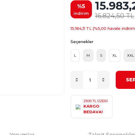
15.983,
%5
indirim
16.824,50 TL
15.184,11 TL (%5,00 havale indirim
Seçenekler
L
M
S
XL
XXL
SE
2500 TL ÜZERİ
KARGO
BEDAVA!
Yorumlar
Taksit Seçenekle