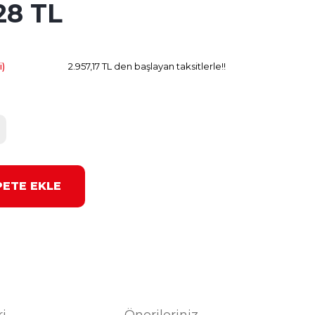
28 TL
841.23 TL
Kazanç
i)
2.957,17 TL den başlayan taksitlerle!!
PETE EKLE
ri
Önerileriniz